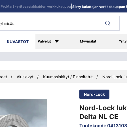
|
ProMart -yritysasiakkaiden verkkokauppa
Siirry kuluttajan verkkokauppan R
KUVASTOT
Palvelut
Myymälät
Yrity
keet
Aluslevyt
Kuumasinkityt / Pinnoitetut
Nord-Lock lu
Nord-Lock
Nord-Lock luk
Delta NL CE
Tuotekoodi
:
041310