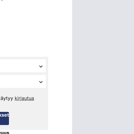
 täytyy
kirjautua
kset
vuus