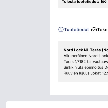
Iso
Tulosta tuotetiedot:
Tuotetiedot
Tekni
Nord Lock NL Teräs (No
Alkuperäinen Nord-Lock -
Teräs 1.7182 tai vastaav
Sinkkihiutalepinnoitus D
Ruuvien lujuusluokat 12.9