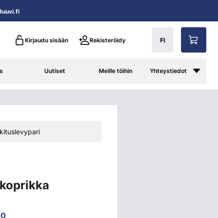
uuvi.fi
Kirjaudu sisään
Rekisteröidy
FI
s
Uutiset
Meille töihin
Yhteystiedot
kituslevypari
koprikka
30