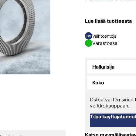
Lue lisää tuotteesta
Vaihtoehtoja
+21
Varastossa
Halkaisija
Koko
Ostoa varten sinun
verkkokauppaan
.
Tilaa käyttäjätunnu
Katso myymäläsaata