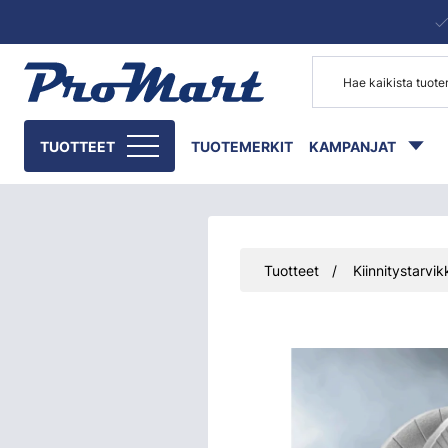
Siirry pääsisältöön
TUOTTEET
TUOTEMERKIT
KAMPANJAT
Tuotteet
Kiinnitystarvik
Ohita kuvat