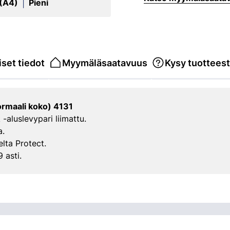
 (A4)
Pieni
|
set tiedot
Myymäläsaatavuus
Kysy tuottees
rmaali koko) 4131
aluslevypari liimattu.
a.
elta Protect.
 asti.