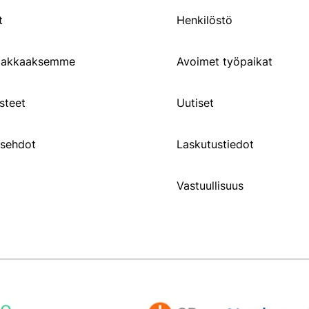
t
Henkilöstö
siakkaaksemme
Avoimet työpaikat
steet
Uutiset
usehdot
Laskutustiedot
Vastuullisuus