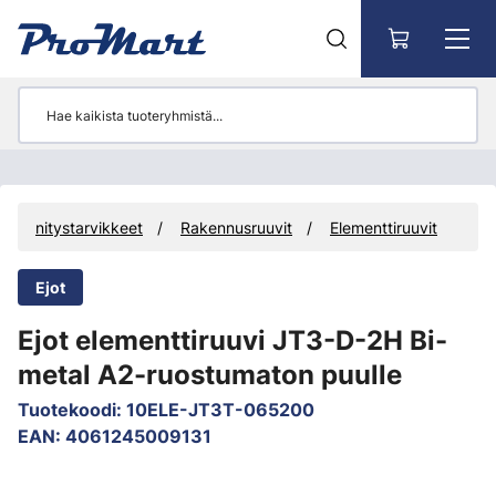
Siirry pääsisältöön
Kiinnitystarvikkeet
Rakennusruuvit
Elementtiruuvit
Ejot
Ejot elementtiruuvi JT3-D-2H Bi-
metal A2-ruostumaton puulle
Tuotekoodi
:
10ELE-JT3T-065200
EAN
:
4061245009131
Ohita kuvat