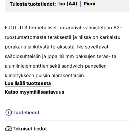
Iso (A4)
Pieni
Tulosta tuotetiedot:
|
EJOT JT3 bi-metalliset poraruuvit valmistetaan A2-
ruostumattomasta teräksestä ja niissä on karkaistu
porakärki sinkitystä teräksestä. Ne soveltuvat
sääolosuhteisiin ja jopa 18 mm paksujen teräs- tai
alumiinielementtien sekä sandwich-paneelien
kiinnitykseen puisiin alarakenteisiin.
Lue lisää tuotteesta
Katso myymäläsaatavuus
Tuotetiedot
Tekniset tiedot