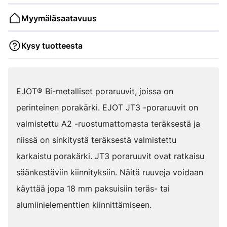
Myymäläsaatavuus
Kysy tuotteesta
EJOT® Bi-metalliset poraruuvit, joissa on
perinteinen porakärki. EJOT JT3 -poraruuvit on
valmistettu A2 -ruostumattomasta teräksestä ja
niissä on sinkitystä teräksestä valmistettu
karkaistu porakärki. JT3 poraruuvit ovat ratkaisu
säänkestäviin kiinnityksiin. Näitä ruuveja voidaan
käyttää jopa 18 mm paksuisiin teräs- tai
alumiinielementtien kiinnittämiseen.