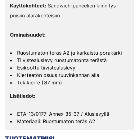
Käyttökohteet:
Sandwich-paneelien kiinnitys
puisiin alarakenteisiin.
Ominaisuudet:
Ruostumaton teräs A2 ja karkaistu porakärki
Tiivistealuslevy ruostumatonta terästä
Esikoottu tiivistealuslevy
Kierteetön osuus ruuvinkannan alla
Tukikierre (Ø7 mm)
Lisätiedot:
ETA-13/0177: Annex 35-37 / Aluslevyllä
Materiaali: Ruostumaton teräs A2
TUOTEMATRIISI