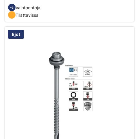
Vaihtoehtoja
+3
Tilattavissa
Ejot