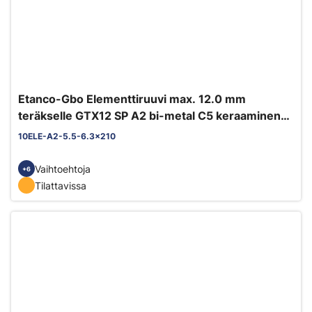
Etanco-Gbo Elementtiruuvi max. 12.0 mm
teräkselle GTX12 SP A2 bi-metal C5 keraaminen
pinnoite
10ELE-A2-5.5-6.3x210
Vaihtoehtoja
+6
Tilattavissa