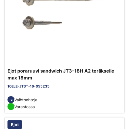
Ejot poraruuvi sandwich JT3-18H A2 teräkselle
max 18mm
10ELE-JT3T-16-055235
Vaihtoehtoja
+2
Varastossa
Ejot