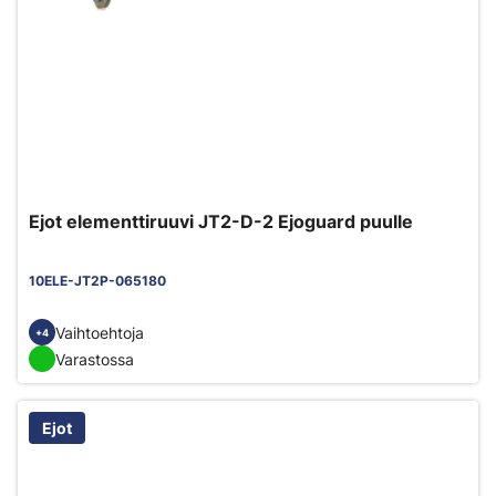
Ejot elementtiruuvi JT2-D-2 Ejoguard puulle
10ELE-JT2P-065180
Vaihtoehtoja
+4
Varastossa
Ejot