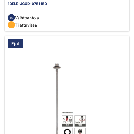
10ELE-JC6D-0751150
Vaihtoehtoja
+9
Tilattavissa
Ejot