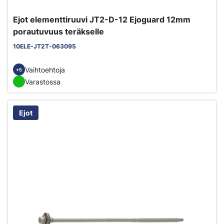
Ejot elementtiruuvi JT2-D-12 Ejoguard 12mm
porautuvuus teräkselle
10ELE-JT2T-063095
Vaihtoehtoja
+5
Varastossa
Ejot