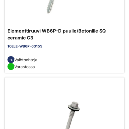
Elementtiruuvi WB6P-D puulle/Betonille SQ
ceramic C3
10ELE-WB6P-63155
Vaihtoehtoja
+5
Varastossa