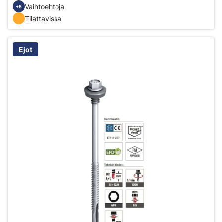
Vaihtoehtoja
+5
Tilattavissa
Ejot