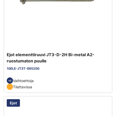
Ejot elementtiruuvi JT3-D-2H Bi-metal A2-
ruostumaton puulle
10ELE-JT3T-065200
Vaihtoehtoja
+2
Tilattavissa
Ejot