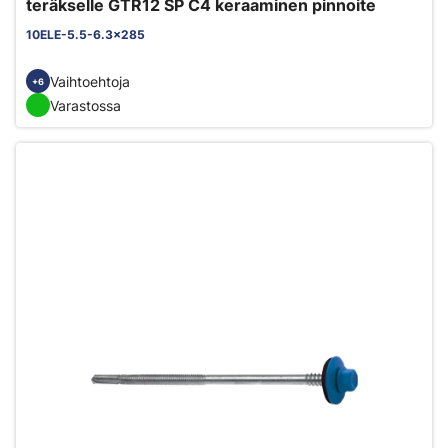
teräkselle GTR12 SP C4 keraaminen pinnoite
10ELE-5.5-6.3x285
Vaihtoehtoja
+6
Varastossa