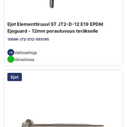
Ejot Elementtiruuvi ST JT2-D-12 E19 EPDM
Ejoguard - 12mm porautuvuus teräkselle
1004K-JT2-D12-055195
Vaihtoehtoja
+4
Varastossa
Ejot