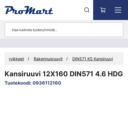
Siirry pääsisältöön
itystarvikkeet
Rakennusruuvit
DIN571 KS Kansiruuvi
Kansiruuvi 12X160 DIN571 4.6 HDG
Tuotekoodi
:
0936112160
Ohita kuvat