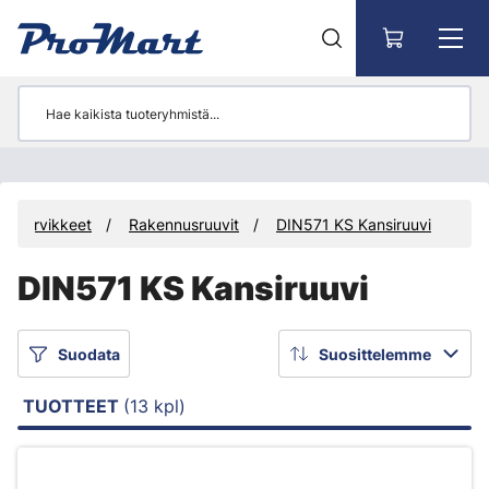
Siirry pääsisältöön
itystarvikkeet
Rakennusruuvit
DIN571 KS Kansiruuvi
DIN571 KS Kansiruuvi
Suodata
Suosittelemme
TUOTTEET
(13 kpl)