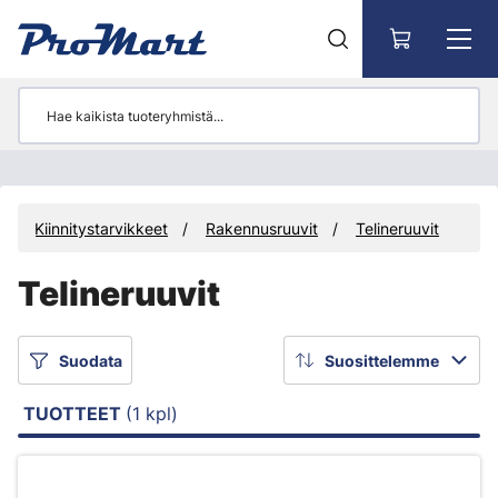
Siirry pääsisältöön
Kiinnitystarvikkeet
Rakennusruuvit
Telineruuvit
Telineruuvit
Suodata
Suosittelemme
TUOTTEET
(1 kpl)