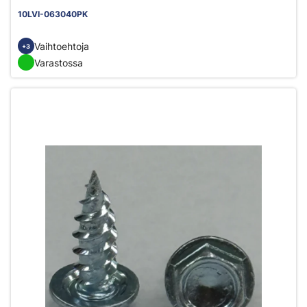
10LVI-063040PK
Vaihtoehtoja
+3
Varastossa