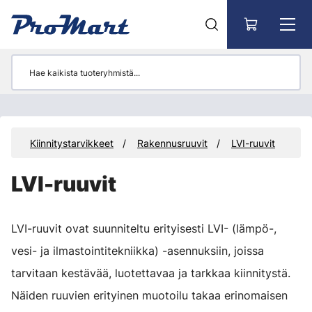
Siirry pääsisältöön
et
Kiinnitystarvikkeet
Rakennusruuvit
LVI-ruuvit
LVI-ruuvit
LVI-ruuvit ovat suunniteltu erityisesti LVI- (lämpö-,
vesi- ja ilmastointitekniikka) -asennuksiin, joissa
tarvitaan kestävää, luotettavaa ja tarkkaa kiinnitystä.
Näiden ruuvien erityinen muotoilu takaa erinomaisen