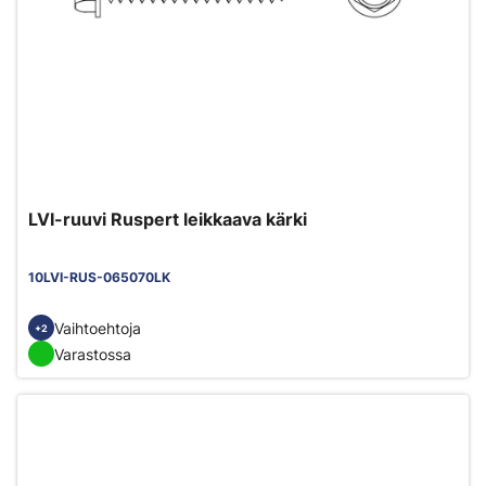
LVI-ruuvi Ruspert leikkaava kärki
10LVI-RUS-065070LK
Vaihtoehtoja
+2
Varastossa