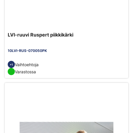
LVI-ruuvi Ruspert piikkikärki
10LVI-RUS-070050PK
Vaihtoehtoja
+1
Varastossa