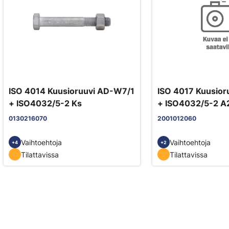
ISO 4014 Kuusioruuvi AD-W7/1
ISO 4017 Kuusior
+ ISO4032/5-2 Ks
+ ISO4032/5-2 A
0130216070
2001012060
Vaihtoehtoja
Vaihtoehtoja
+4
+2
Tilattavissa
Tilattavissa