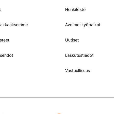
t
Henkilöstö
siakkaaksemme
Avoimet työpaikat
steet
Uutiset
usehdot
Laskutustiedot
Vastuullisuus