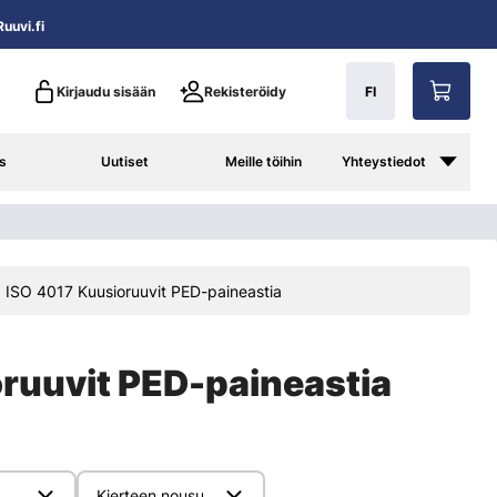
uuvi.fi
Kirjaudu sisään
Rekisteröidy
FI
s
Uutiset
Meille töihin
Yhteystiedot
 ISO 4017 Kuusioruuvit PED-paineastia
oruuvit PED-paineastia
Kierteen nousu