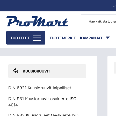
Siirry pääsisältöön
Skip sidebar menu
TUOTTEET
TUOTEMERKIT
KAMPANJAT
KUUSIORUUVIT
DIN 6921 Kuusioruuvit laipalliset
DIN 931 Kuusioruuvit osakierre ISO
4014
DIN 933 Kuusioruuvit täyskierre ISO