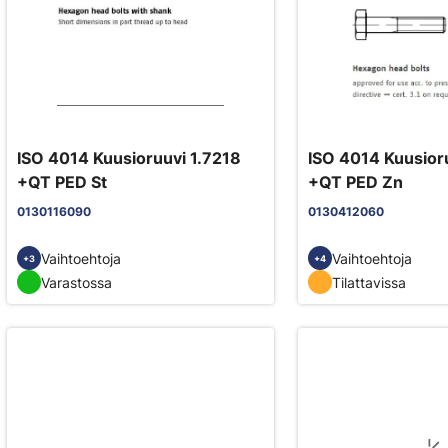
ISO 4014 Kuusioruuvi 1.7218
ISO 4014 Kuusior
+QT PED St
+QT PED Zn
0130116090
0130412060
Vaihtoehtoja
Vaihtoehtoja
+3
+4
Varastossa
Tilattavissa