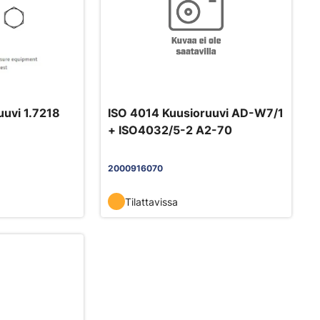
uuvi 1.7218
ISO 4014 Kuusioruuvi AD-W7/1
+ ISO4032/5-2 A2-70
2000916070
Tilattavissa