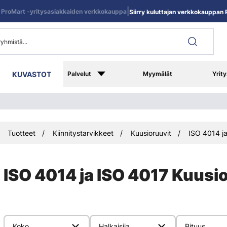
|
ProMart -yritysasiakkaiden verkkokauppa
Siirry kuluttajan verkkokauppan R
KUVASTOT
Palvelut
Myymälät
Yrity
Tuotteet
Kiinnitystarvikkeet
Kuusioruuvit
ISO 4014 ja
ISO 4014 ja ISO 4017 Kuusi
Koko
Halkaisija
Pituus