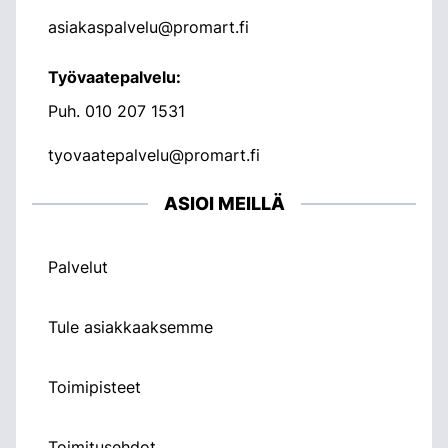
asiakaspalvelu@promart.fi
Työvaatepalvelu:
Puh.
010 207 1531
tyovaatepalvelu@promart.fi
ASIOI MEILLÄ
Palvelut
Tule asiakkaaksemme
Toimipisteet
Toimitusehdot