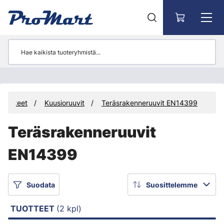
Siirry pääsisältöön
arvikkeet
Kuusioruuvit
Teräsrakenneruuvit EN14399
Teräsrakenneruuvit
EN14399
Suodata
Suosittelemme
TUOTTEET
(2 kpl)