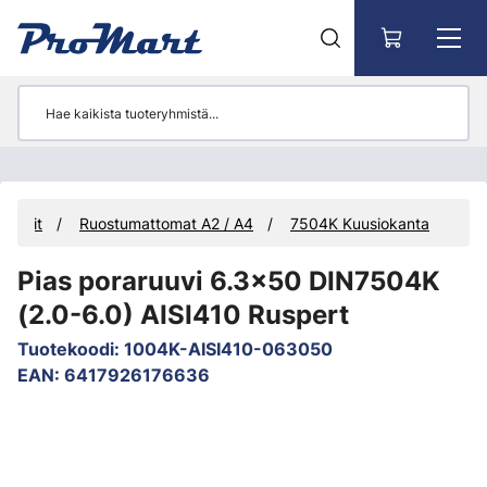
Siirry pääsisältöön
ruuvit
Ruostumattomat A2 / A4
7504K Kuusiokanta
Pias poraruuvi 6.3x50 DIN7504K
(2.0-6.0) AISI410 Ruspert
Tuotekoodi
:
1004K-AISI410-063050
EAN
:
6417926176636
Ohita kuvat