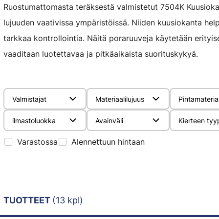
Ruostumattomasta teräksestä valmistetut 7504K Kuusiokan
lujuuden vaativissa ympäristöissä. Niiden kuusiokanta he
tarkkaa kontrollointia. Näitä poraruuveja käytetään erityise
vaaditaan luotettavaa ja pitkäaikaista suorituskykyä.
Valmistajat
Materiaalilujuus
Pintamateria
ilmastoluokka
Avainväli
Kierteen tyy
Varastossa
Alennettuun hintaan
TUOTTEET
(13 kpl)