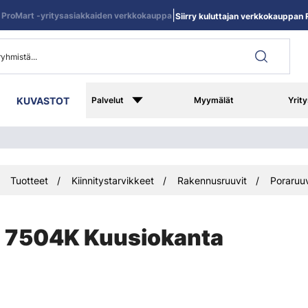
|
ProMart -yritysasiakkaiden verkkokauppa
Siirry kuluttajan verkkokauppan R
KUVASTOT
Palvelut
Myymälät
Yrity
Tuotteet
Kiinnitystarvikkeet
Rakennusruuvit
Poraruuv
7504K Kuusiokanta