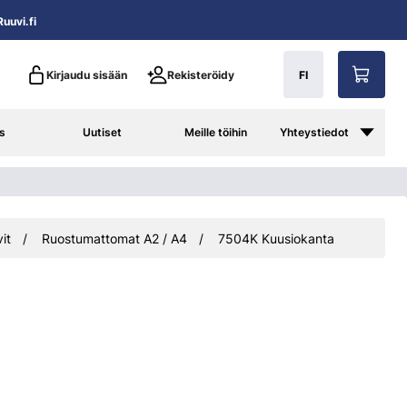
uuvi.fi
Kirjaudu sisään
Rekisteröidy
FI
s
Uutiset
Meille töihin
Yhteystiedot
it
Ruostumattomat A2 / A4
7504K Kuusiokanta