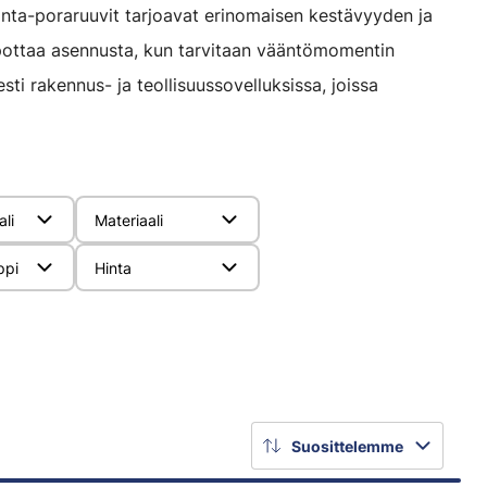
ta-poraruuvit tarjoavat erinomaisen kestävyyden ja
lpottaa asennusta, kun tarvitaan vääntömomentin
sti rakennus- ja teollisuussovelluksissa, joissa
ali
Materiaali
ppi
Hinta
Suosittelemme