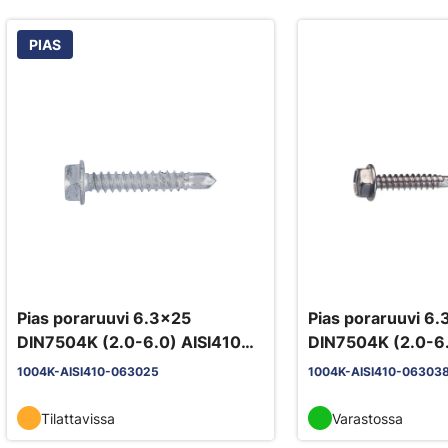
PIAS
Pias poraruuvi 6.3x25
Pias poraruuvi 6
DIN7504K (2.0-6.0) AISI410
DIN7504K (2.0-6.
Ruspert
Ruspert
1004K-AISI410-063025
1004K-AISI410-06303
Tilattavissa
Varastossa