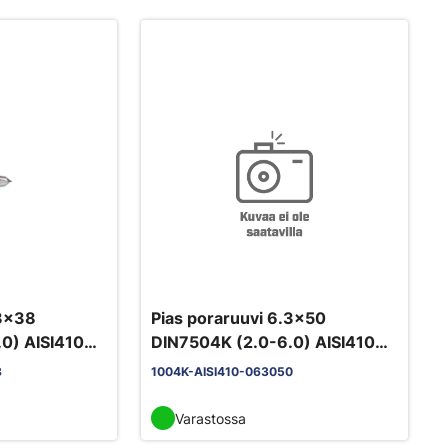
.3x38
Pias poraruuvi 6.3x50
0) AISI410
DIN7504K (2.0-6.0) AISI410
Ruspert
8
1004K-AISI410-063050
Varastossa