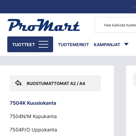
Siirry pääsisältöön
Skip sidebar menu
TUOTTEET
TUOTEMERKIT
KAMPANJAT
RUOSTUMATTOMAT A2 / A4
7504K Kuusiokanta
7504N/M Kupukanta
7504P/O Uppokanta