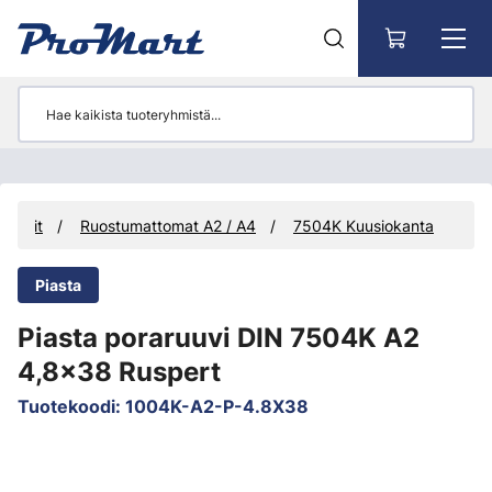
Siirry pääsisältöön
ruuvit
Ruostumattomat A2 / A4
7504K Kuusiokanta
Piasta
Piasta poraruuvi DIN 7504K A2
4,8x38 Ruspert
Tuotekoodi
:
1004K-A2-P-4.8X38
Ohita kuvat