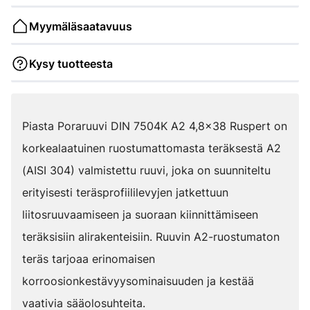
Myymäläsaatavuus
Kysy tuotteesta
Piasta Poraruuvi DIN 7504K A2 4,8x38 Ruspert on
korkealaatuinen ruostumattomasta teräksestä A2
(AISI 304) valmistettu ruuvi, joka on suunniteltu
erityisesti teräsprofiililevyjen jatkettuun
liitosruuvaamiseen ja suoraan kiinnittämiseen
teräksisiin alirakenteisiin. Ruuvin A2-ruostumaton
teräs tarjoaa erinomaisen
korroosionkestävyysominaisuuden ja kestää
vaativia sääolosuhteita.