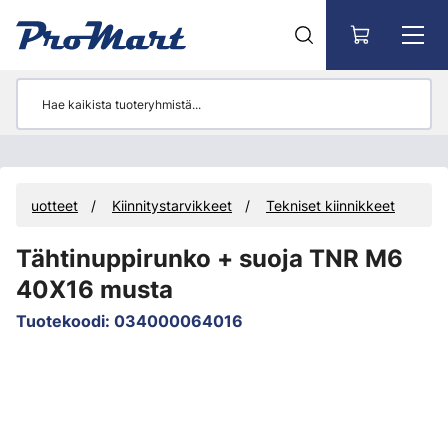
Siirry pääsisältöön
Tuotteet
Kiinnitystarvikkeet
Tekniset kiinnikkeet
Tähtinuppirunko + suoja TNR M6
40X16 musta
Tuotekoodi
:
034000064016
Ohita kuvat