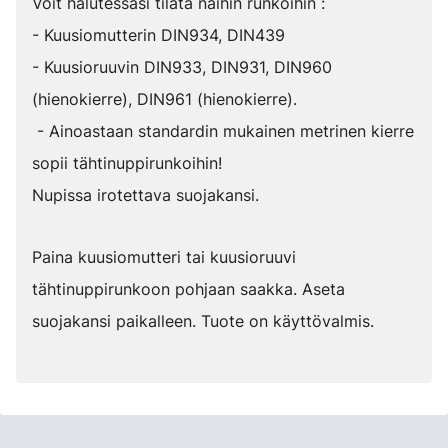
Voit halutessasi tilata näihin runkoihin :
- Kuusiomutterin DIN934, DIN439
- Kuusioruuvin DIN933, DIN931, DIN960
(hienokierre), DIN961 (hienokierre).
- Ainoastaan standardin mukainen metrinen kierre
sopii tähtinuppirunkoihin!
Nupissa irotettava suojakansi.
Paina kuusiomutteri tai kuusioruuvi
tähtinuppirunkoon pohjaan saakka. Aseta
suojakansi paikalleen. Tuote on käyttövalmis.