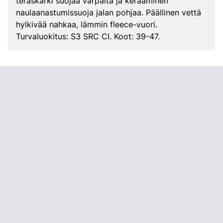
teräskärki suojaa varpaita ja keraaminen
naulaanastumissuoja jalan pohjaa. Päällinen vettä
hylkivää nahkaa, lämmin fleece-vuori.
Turvaluokitus: S3 SRC CI. Koot: 39-47.