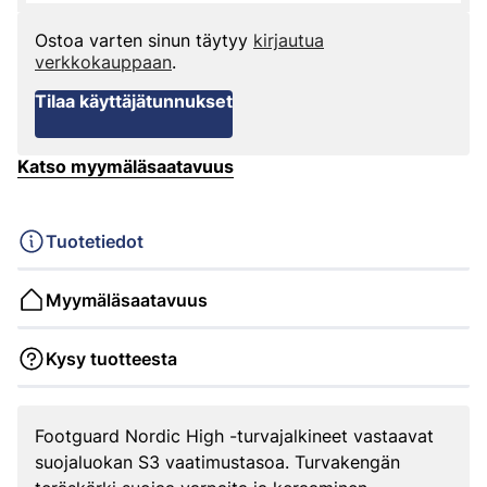
Ostoa varten sinun täytyy
kirjautua
verkkokauppaan
.
Tilaa käyttäjätunnukset
Katso myymäläsaatavuus
Tuotetiedot
Myymäläsaatavuus
Kysy tuotteesta
Footguard Nordic High -turvajalkineet vastaavat
suojaluokan S3 vaatimustasoa. Turvakengän