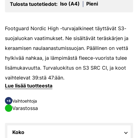
Iso (A4)
Pieni
Tulosta tuotetiedot:
|
Footguard Nordic High -turvajalkineet täyttävät S3-
suojaluokan vaatimukset. Ne sisältävät teräskärjen ja
keraamisen naulaanastumissuojan. Päällinen on vettä
hylkivää nahkaa, ja lämpimästä fleece-vuorista tulee
lisämukavuutta. Turvaluokitus on S3 SRC CI, ja koot
vaihtelevat 39:stä 47:ään.
Lue lisää tuotteesta
Vaihtoehtoja
+8
Varastossa
Koko