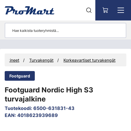
Siirry pääsisältöön
Jalkineet
Turvakengät
Korkeavartiset turvakengät
Footguard
Footguard Nordic High S3
turvajalkine
Tuotekoodi
:
6500-631831-43
EAN
:
4018623939689
Ohita kuvat