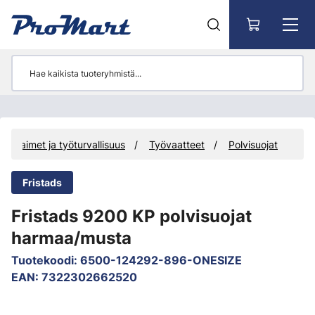
Siirry pääsisältöön
Suojaimet ja työturvallisuus
Työvaatteet
Polvisuojat
Fristads
Fristads 9200 KP polvisuojat
harmaa/musta
Tuotekoodi
:
6500-124292-896-ONESIZE
EAN
:
7322302662520
Ohita kuvat