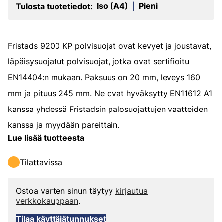
Iso (A4)
Pieni
Tulosta tuotetiedot:
|
Fristads 9200 KP polvisuojat ovat kevyet ja joustavat,
läpäisysuojatut polvisuojat, jotka ovat sertifioitu
EN14404:n mukaan. Paksuus on 20 mm, leveys 160
mm ja pituus 245 mm. Ne ovat hyväksytty EN11612 A1
kanssa yhdessä Fristadsin palosuojattujen vaatteiden
kanssa ja myydään pareittain.
Lue lisää tuotteesta
Tilattavissa
Ostoa varten sinun täytyy
kirjautua
verkkokauppaan
.
Tilaa käyttäjätunnukset