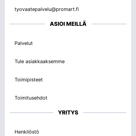
tyovaatepalvelu@promart.fi
ASIOI MEILLÄ
Palvelut
Tule asiakkaaksemme
Toimipisteet
Toimitusehdot
YRITYS
Henkilöstö