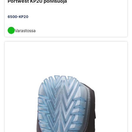
Portwest KP20 polvisuoja
6500-KP20
Varastossa