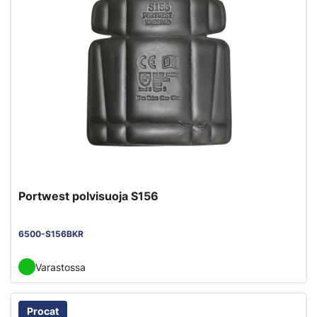
Portwest polvisuoja S156
6500-S156BKR
Varastossa
Procat