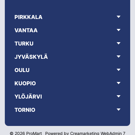
PIRKKALA
VANTAA
TURKU
JYVÄSKYLÄ
OULU
KUOPIO
YLÖJÄRVI
TORNIO
© 2026 ProMart
Powered by
Creamarketing WebAdmin 7