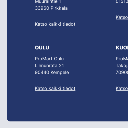
Muuraintie 1
01510
33960 Pirkkala
Katso
Katso kaikki tiedot
OULU
KUO
ProMart Oulu
ProMa
Linnunrata 21
Takoj
90440 Kempele
70900
Katso kaikki tiedot
Katso