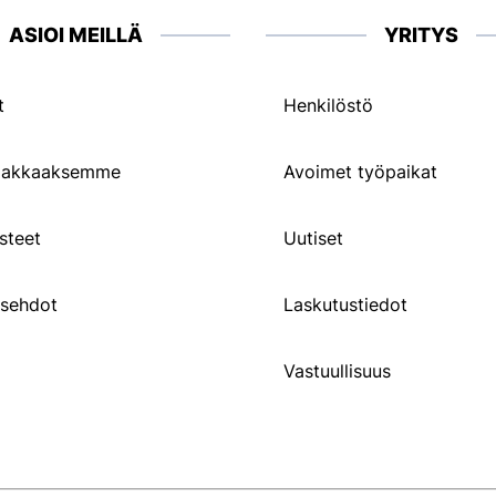
ASIOI MEILLÄ
YRITYS
t
Henkilöstö
siakkaaksemme
Avoimet työpaikat
steet
Uutiset
usehdot
Laskutustiedot
Vastuullisuus