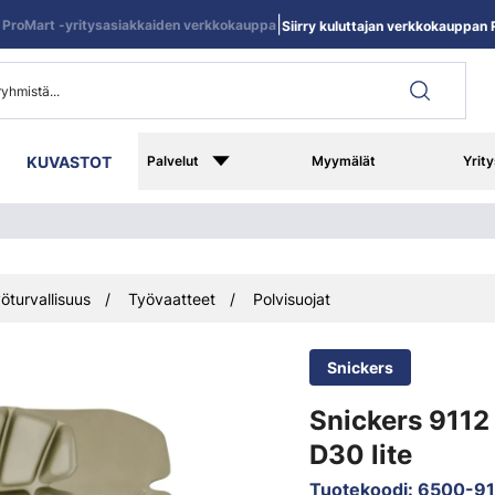
|
ProMart -yritysasiakkaiden verkkokauppa
Siirry kuluttajan verkkokauppan R
KUVASTOT
Palvelut
Myymälät
Yrity
öturvallisuus
Työvaatteet
Polvisuojat
Snickers
Snickers 9112 
D30 lite
Tuotekoodi
:
6500-9