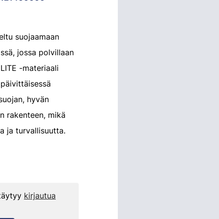
teltu suojaamaan
ssä, jossa polvillaan
 LITE -materiaali
päivittäisessä
usuojan, hyvän
n rakenteen, mikä
 ja turvallisuutta.
 täytyy
kirjautua