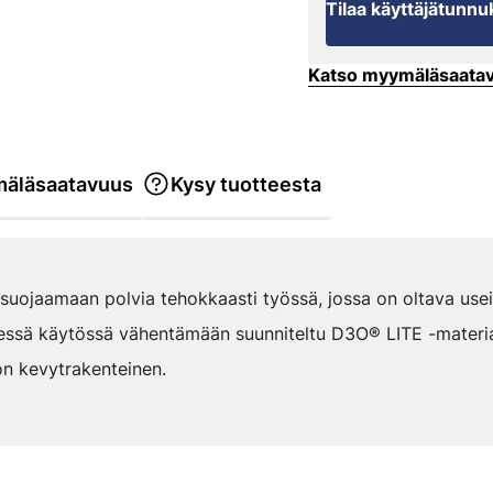
Tilaa käyttäjätunnu
Katso myymäläsaata
äläsaatavuus
Kysy tuotteesta
 suojaamaan polvia tehokkaasti työssä, jossa on oltava usein
essä käytössä vähentämään suunniteltu D3O® LITE -materiaal
on kevytrakenteinen.