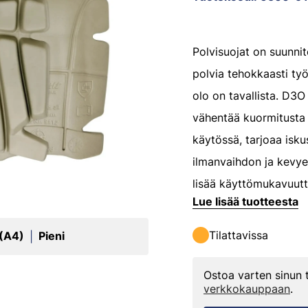
Polvisuojat on suunni
polvia tehokkaasti työ
olo on tavallista. D3O
vähentää kuormitusta 
käytössä, tarjoaa isk
ilmanvaihdon ja kevye
lisää käyttömukavuutta
Lue lisää tuotteesta
Tilattavissa
 (A4)
Pieni
|
Ostoa varten sinun
verkkokauppaan
.