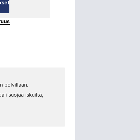
kset
vuus
 polvillaan.
i suojaa iskuilta,