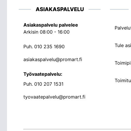
ASIAKASPALVELU
Asiakaspalvelu palvelee
Palvelu
Arkisin 08:00 - 16:00
Tule a
Puh.
010 235 1690
asiakaspalvelu@promart.fi
Toimipi
Työvaatepalvelu:
Toimit
Puh.
010 207 1531
tyovaatepalvelu@promart.fi