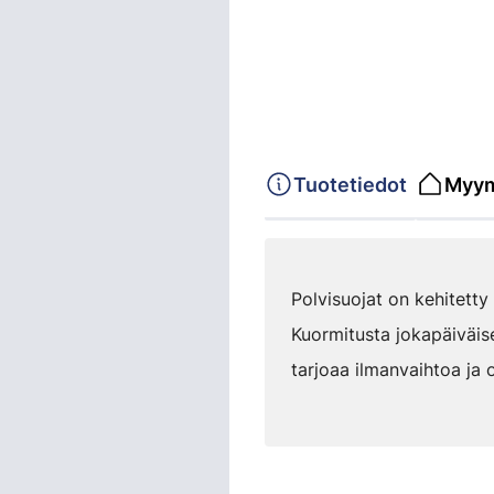
Tuotetiedot
Myym
Polvisuojat on kehitetty
Kuormitusta jokapäiväis
tarjoaa ilmanvaihtoa ja 