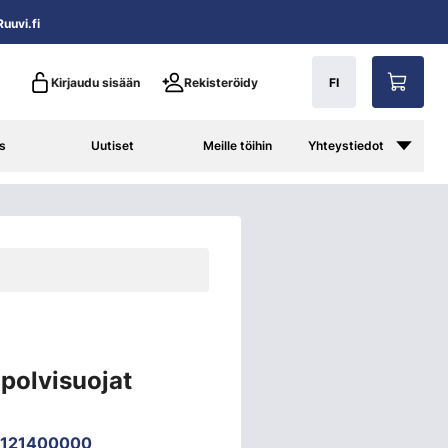
uuvi.fi
Kirjaudu sisään
Rekisteröidy
FI
s
Uutiset
Meille töihin
Yhteystiedot
polvisuojat
1121400000