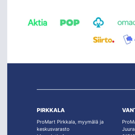
PIRKKALA
VAN
ProMart Pirkkala, myymälä ja
ProMa
keskusvarasto
Juura