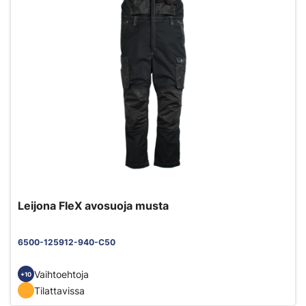
Leijona FleX avosuoja musta
6500-125912-940-C50
Vaihtoehtoja
+10
Tilattavissa