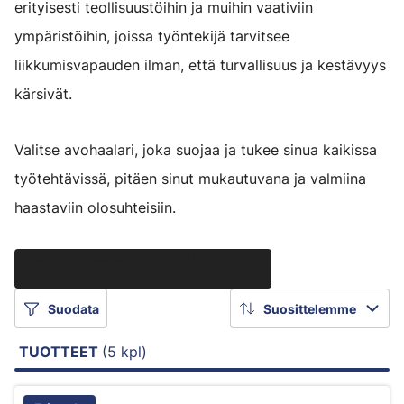
erityisesti teollisuustöihin ja muihin vaativiin
ympäristöihin, joissa työntekijä tarvitsee
liikkumisvapauden ilman, että turvallisuus ja kestävyys
kärsivät.
Valitse avohaalari, joka suojaa ja tukee sinua kaikissa
työtehtävissä, pitäen sinut mukautuvana ja valmiina
haastaviin olosuhteisiin.
Katso vaatteiden kokotaulukot täältä
Suodata
Suosittelemme
TUOTTEET
(5 kpl)