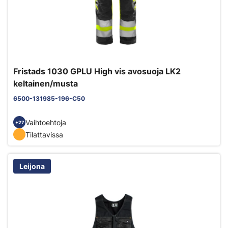
Fristads 1030 GPLU High vis avosuoja LK2
keltainen/musta
6500-131985-196-C50
Vaihtoehtoja
+27
Tilattavissa
Leijona