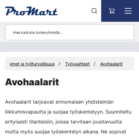
Siirry pääsisältöön
Suojaimet ja työturvallisuus
Työvaatteet
Avohaalarit
Avohaalarit
Avohaalarit tarjoavat erinomaisen yhdistelmän
liikkumisvapautta ja suojaa työskentelyyn. Suunniteltu
erityisesti tilanteisiin, joissa tarvitaan joustavuutta
mutta myös suojaa työskentelyn aikana. Ne sopivat