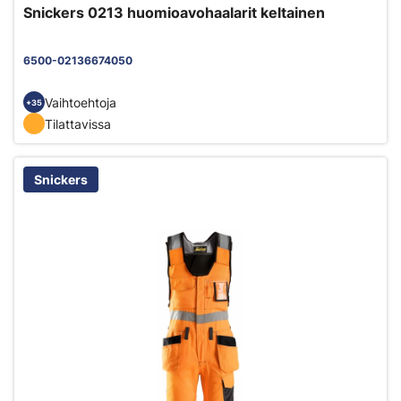
Snickers 0213 huomioavohaalarit keltainen
6500-02136674050
Vaihtoehtoja
+35
Tilattavissa
Snickers