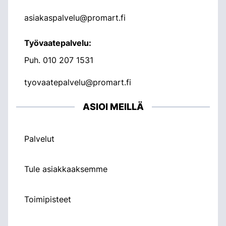
asiakaspalvelu@promart.fi
Työvaatepalvelu:
Puh.
010 207 1531
tyovaatepalvelu@promart.fi
ASIOI MEILLÄ
Palvelut
Tule asiakkaaksemme
Toimipisteet