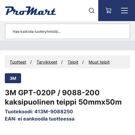
Siirry pääsisältöön
Tuotteet
Tarvikkeet
Teipit
Muut teipit
3M
3M GPT-020P / 9088-200
kaksipuolinen teippi 50mmx50m
Tuotekoodi
:
413M-9088250
EAN
:
ei eankoodia tuotteessa
Ohita kuvat