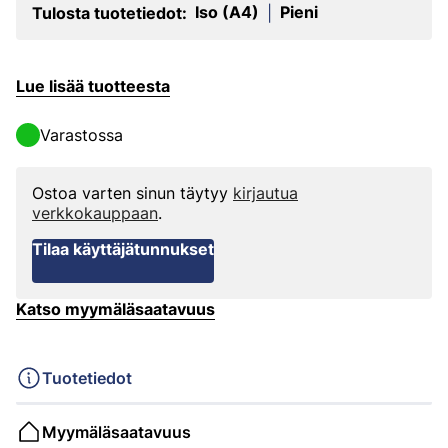
Iso (A4)
Pieni
Tulosta tuotetiedot:
|
Lue lisää tuotteesta
Varastossa
Ostoa varten sinun täytyy
kirjautua
verkkokauppaan
.
Tilaa käyttäjätunnukset
Katso myymäläsaatavuus
Tuotetiedot
Myymäläsaatavuus