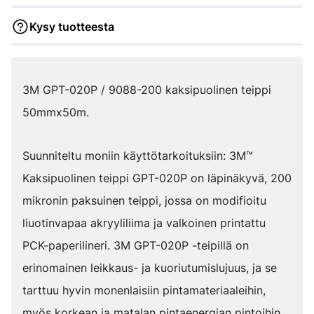
Kysy tuotteesta
3M GPT-020P / 9088-200 kaksipuolinen teippi
50mmx50m.
Suunniteltu moniin käyttötarkoituksiin: 3M™
Kaksipuolinen teippi GPT-020P on läpinäkyvä, 200
mikronin paksuinen teippi, jossa on modifioitu
liuotinvapaa akryyliliima ja valkoinen printattu
PCK-paperilineri. 3M GPT-020P -teipillä on
erinomainen leikkaus- ja kuoriutumislujuus, ja se
tarttuu hyvin monenlaisiin pintamateriaaleihin,
myös korkean ja matalan pintaenergian pintoihin.