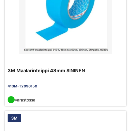
3M Maalarinteippi 48mm SININEN
413M-T2090150
Varastossa
3M