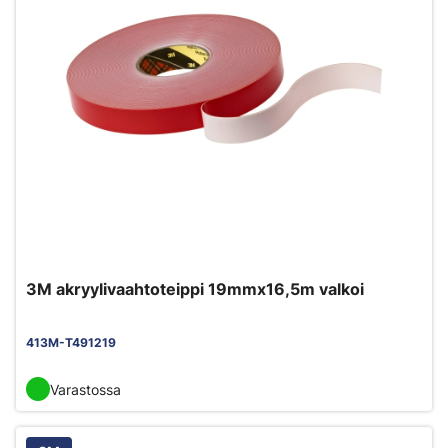
3M akryylivaahtoteippi 19mmx16,5m valkoi
413M-T491219
Varastossa