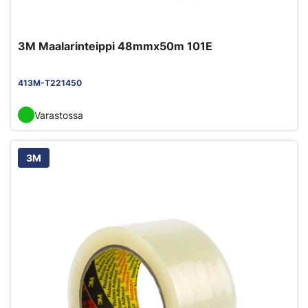
3M Maalarinteippi 48mmx50m 101E
413M-T221450
Varastossa
3M