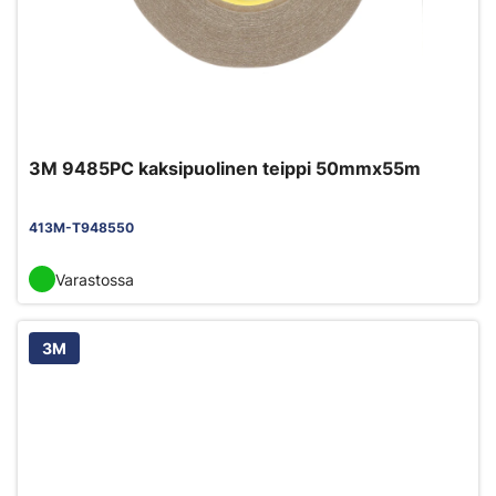
3M 9485PC kaksipuolinen teippi 50mmx55m
413M-T948550
Varastossa
3M