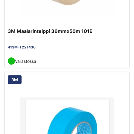
3M Maalarinteippi 36mmx50m 101E
413M-T221436
Varastossa
3M