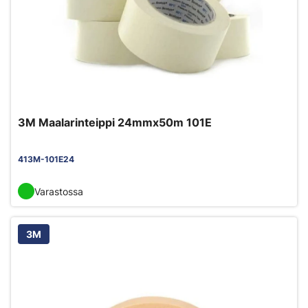
3M Maalarinteippi 24mmx50m 101E
413M-101E24
Varastossa
3M