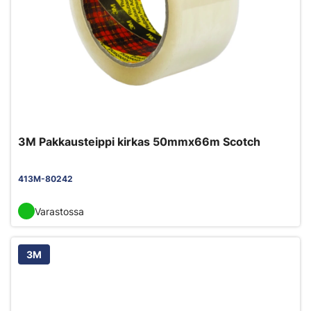
3M Pakkausteippi kirkas 50mmx66m Scotch
413M-80242
Varastossa
3M