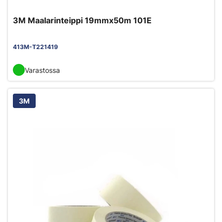
3M Maalarinteippi 19mmx50m 101E
413M-T221419
Varastossa
3M