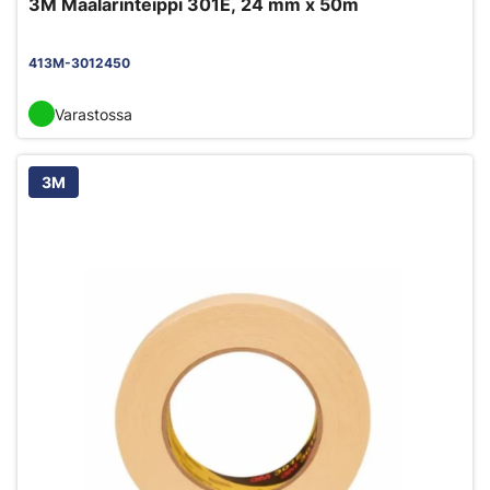
3M Maalarinteippi 301E, 24 mm x 50m
413M-3012450
Varastossa
3M