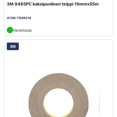
3M 9485PC kaksipuolinen teippi 19mmx55m
413M-T948519
Varastossa
3M