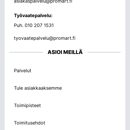
asiakaspalvelu@promart.fi
Työvaatepalvelu:
Puh.
010 207 1531
tyovaatepalvelu@promart.fi
ASIOI MEILLÄ
Palvelut
Tule asiakkaaksemme
Toimipisteet
Toimitusehdot