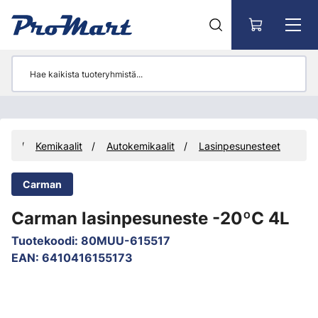
Siirry pääsisältöön
eet
Kemikaalit
Autokemikaalit
Lasinpesunesteet
Carman
Carman lasinpesuneste -20ºC 4L
Tuotekoodi
:
80MUU-615517
EAN
:
6410416155173
Ohita kuvat