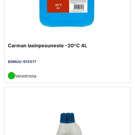
Carman lasinpesuneste -20ºC 4L
80MUU-615517
Varastossa