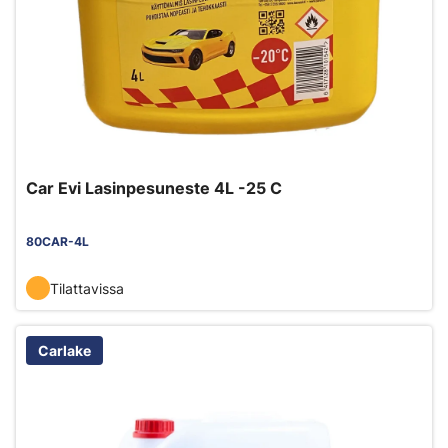
Car Evi Lasinpesuneste 4L -25 C
80CAR-4L
Tilattavissa
Carlake