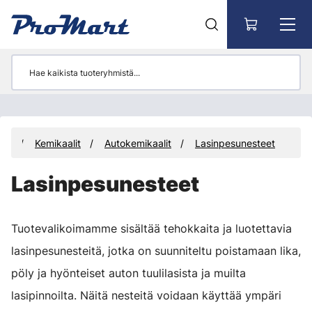
Siirry pääsisältöön
eet
Kemikaalit
Autokemikaalit
Lasinpesunesteet
Lasinpesunesteet
Tuotevalikoimamme sisältää tehokkaita ja luotettavia
lasinpesunesteitä, jotka on suunniteltu poistamaan lika,
pöly ja hyönteiset auton tuulilasista ja muilta
lasipinnoilta. Näitä nesteitä voidaan käyttää ympäri