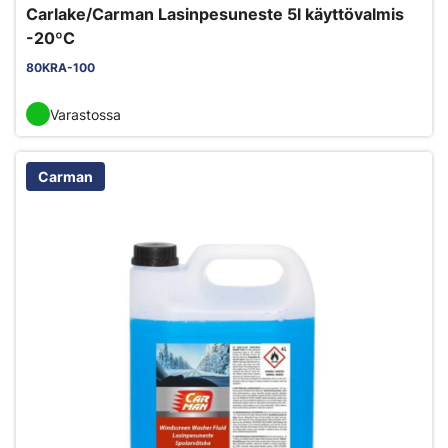
Carlake/Carman Lasinpesuneste 5l käyttövalmis
-20ºC
80KRA-100
Varastossa
Carman