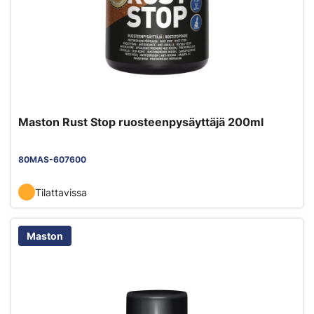
Maston Rust Stop ruosteenpysäyttäjä 200ml
80MAS-607600
Tilattavissa
Maston