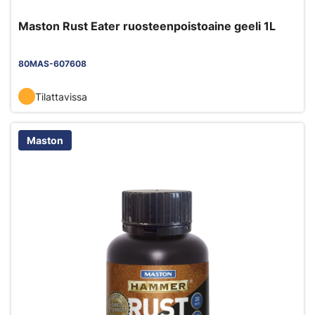
Maston Rust Eater ruosteenpoistoaine geeli 1L
80MAS-607608
Tilattavissa
Maston