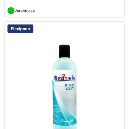
Varastossa
Flexipads