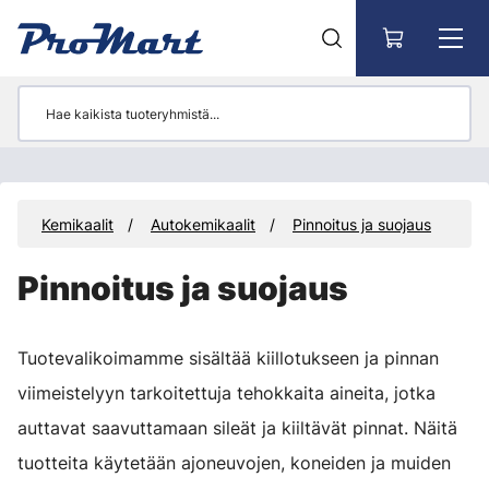
Siirry pääsisältöön
t
Kemikaalit
Autokemikaalit
Pinnoitus ja suojaus
Pinnoitus ja suojaus
Tuotevalikoimamme sisältää kiillotukseen ja pinnan
viimeistelyyn tarkoitettuja tehokkaita aineita, jotka
auttavat saavuttamaan sileät ja kiiltävät pinnat. Näitä
tuotteita käytetään ajoneuvojen, koneiden ja muiden