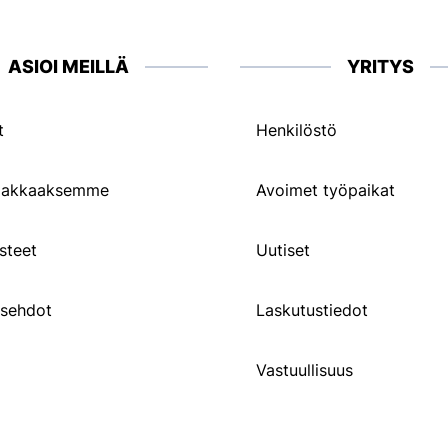
ASIOI MEILLÄ
YRITYS
t
Henkilöstö
siakkaaksemme
Avoimet työpaikat
steet
Uutiset
usehdot
Laskutustiedot
Vastuullisuus