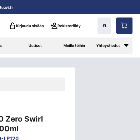
uuvi.fi
Kirjaudu sisään
Rekisteröidy
FI
s
Uutiset
Meille töihin
Yhteystiedot
0 Zero Swirl
500ml
0-LP120