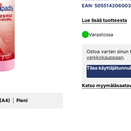
EAN
:
505514206003
Lue lisää tuotteesta
Varastossa
Ostoa varten sinun
verkkokauppaan
.
Tilaa käyttäjätunnu
Katso myymäläsaata
 (A4)
Pieni
|