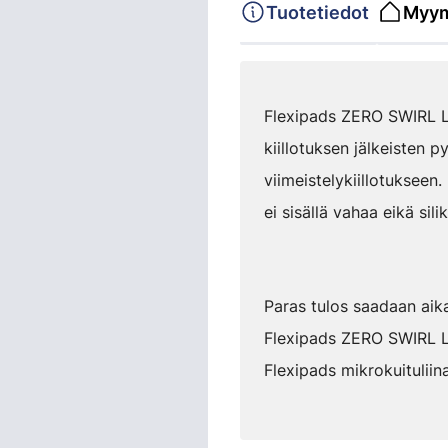
Tuotetiedot
Myym
Flexipads ZERO SWIRL LP
kiillotuksen jälkeisten 
viimeistelykiillotukseen
ei sisällä vahaa eikä sili
Paras tulos saadaan aika
Flexipads ZERO SWIRL LP1
Flexipads mikrokuituliina