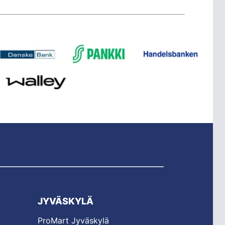
JYVÄSKYLÄ
ProMart Jyväskylä