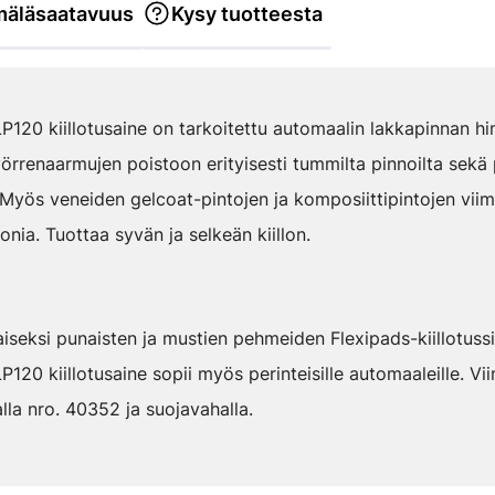
äläsaatavuus
Kysy tuotteesta
120 kiillotusaine on tarkoitettu automaalin lakkapinnan h
pyörrenaarmujen poistoon erityisesti tummilta pinnoilta sekä
. Myös veneiden gelcoat-pintojen ja komposiittipintojen viime
konia. Tuottaa syvän ja selkeän kiillon.
iseksi punaisten ja mustien pehmeiden Flexipads-kiillotuss
20 kiillotusaine sopii myös perinteisille automaaleille. Vii
lla nro. 40352 ja suojavahalla.