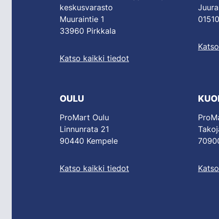
keskusvarasto
Juura
Muuraintie 1
01510
33960 Pirkkala
Katso
Katso kaikki tiedot
OULU
KUO
ProMart Oulu
ProMa
Linnunrata 21
Takoj
90440 Kempele
70900
Katso kaikki tiedot
Katso