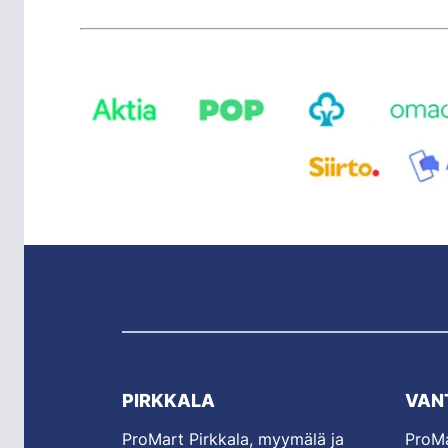
PIRKKALA
VAN
ProMart Pirkkala, myymälä ja
ProMa