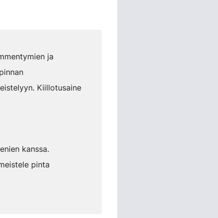
immentymien ja
 pinnan
istelyyn. Kiillotusaine
ienien kanssa.
meistele pinta