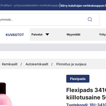
|
ProMart -yritysasiakkaiden verkkokauppa
Siirry kuluttajan verkkokauppan R
KUVASTOT
Palvelut
Myymälät
Yrity
Kemikaalit
Autokemikaalit
Pinnoitus ja suojaus
Flexipads
Flexipads 341
kiillotusaine 
Tuotekoodi
:
1PJ-341