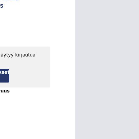
5
 täytyy
kirjautua
kset
vuus