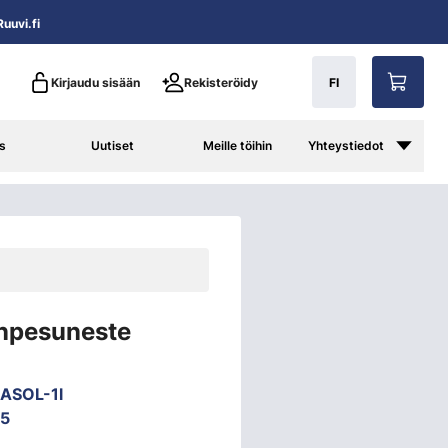
uuvi.fi
Kirjaudu sisään
Rekisteröidy
FI
s
Uutiset
Meille töihin
Yhteystiedot
inpesuneste
ASOL-1l
5