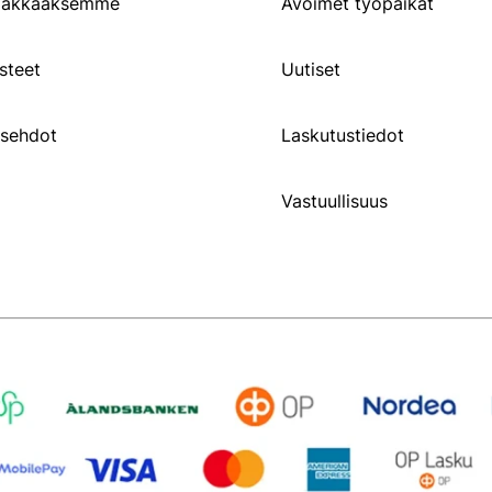
siakkaaksemme
Avoimet työpaikat
steet
Uutiset
usehdot
Laskutustiedot
Vastuullisuus