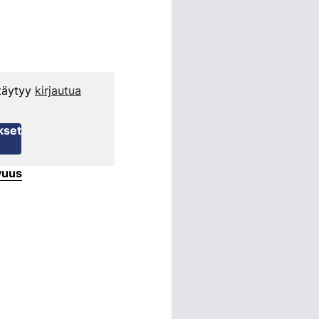
 täytyy
kirjautua
kset
vuus