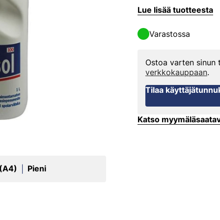
Lue lisää tuotteesta
Varastossa
Ostoa varten sinun
verkkokauppaan
.
Tilaa käyttäjätunnu
Katso myymäläsaata
 (A4)
Pieni
|