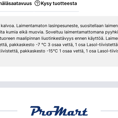
äläsaatavuus
Kysy tuotteesta
 kalvoa. Laimentamaton lasinpesuneste, suositellaan laimen
goita kumia eikä muovia. Soveltuu laimentamattomana pyyhki
 tuoreen maalipinnan liuotinkestävyys ennen käyttöä. Laim
tettä, pakkaskesto -7 °C 3 osaa vettä, 1 osa Lasol-tiivistet
tiivistettä, pakkaskesto -15°C 1 osaa vettä, 1 osa Lasol-tiiv