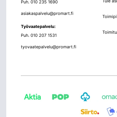
Tule a
Puh.
010 235 1690
asiakaspalvelu@promart.fi
Toimipi
Työvaatepalvelu:
Toimit
Puh.
010 207 1531
tyovaatepalvelu@promart.fi