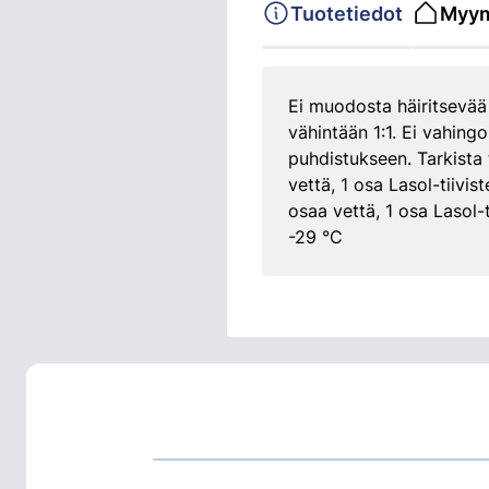
Tuotetiedot
Myym
Ei muodosta häiritsevää
vähintään 1:1. Ei vahin
puhdistukseen. Tarkista
vettä, 1 osa Lasol-tiivis
osaa vettä, 1 osa Lasol-
-29 °C