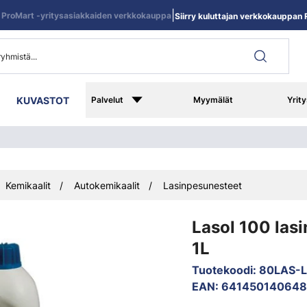
|
ProMart -yritysasiakkaiden verkkokauppa
Siirry kuluttajan verkkokauppan R
KUVASTOT
Palvelut
Myymälät
Yrity
Kemikaalit
Autokemikaalit
Lasinpesunesteet
Lasol 100 las
1L
Tuotekoodi
:
80LAS-L
EAN
:
641450140648