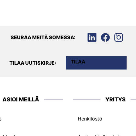
SEURAA MEITÄ SOMESSA:
TILAA
TILAA UUTISKIRJE:
ASIOI MEILLÄ
YRITYS
t
Henkilöstö