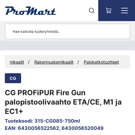
Siirry pääsisältöön
Kemikaalit
Rakennuskemikaalit
Palokatkotuotteet
CG
CG PROFiPUR Fire Gun
palopistoolivaahto ETA/CE, M1 ja
EC1+
Tuotekoodi
:
315-CG085-750ml
EAN
:
6430056522562, 6430056520049