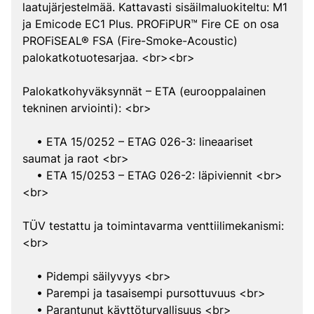
laatujärjestelmää. Kattavasti sisäilmaluokiteltu: M1
ja Emicode EC1 Plus. PROFiPUR™ Fire CE on osa
PROFiSEAL® FSA (Fire-Smoke-Acoustic)
palokatkotuotesarjaa. <br><br>
Palokatkohyväksynnät – ETA (eurooppalainen
tekninen arviointi): <br>
• ETA 15/0252 – ETAG 026-3: lineaariset
saumat ja raot <br>
• ETA 15/0253 – ETAG 026-2: läpiviennit <br>
<br>
TÜV testattu ja toimintavarma venttiilimekanismi:
<br>
• Pidempi säilyvyys <br>
• Parempi ja tasaisempi pursottuvuus <br>
• Parantunut käyttöturvallisuus <br>