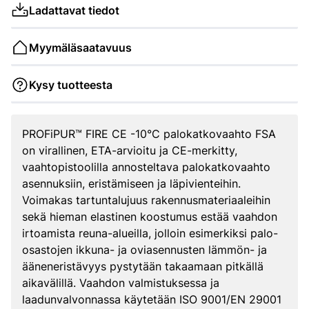
Ladattavat tiedot
Myymäläsaatavuus
Kysy tuotteesta
PROFiPUR™ FIRE CE -10°C palokatkovaahto FSA
on virallinen, ETA-arvioitu ja CE-merkitty,
vaahtopistoolilla annosteltava palokatkovaahto
asennuksiin, eristämiseen ja läpivienteihin.
Voimakas tartuntalujuus rakennusmateriaaleihin
sekä hieman elastinen koostumus estää vaahdon
irtoamista reuna-alueilla, jolloin esimerkiksi palo-
osastojen ikkuna- ja oviasennusten lämmön- ja
ääneneristävyys pystytään takaamaan pitkällä
aikavälillä. Vaahdon valmistuksessa ja
laadunvalvonnassa käytetään ISO 9001/EN 29001