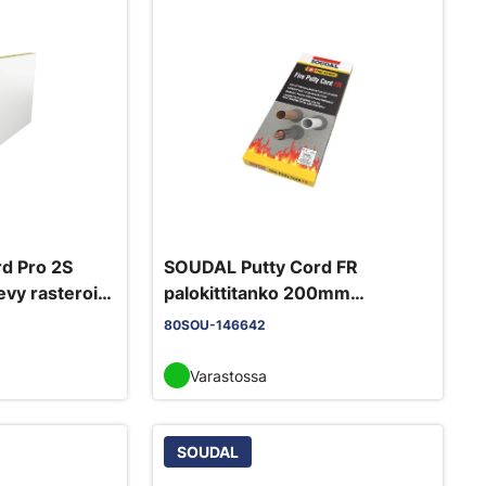
d Pro 2S
SOUDAL Putty Cord FR
vy rasteroitu
palokittitanko 200mm
(5kpl/pkt)
80SOU-146642
Varastossa
SOUDAL