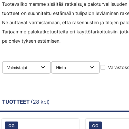
Tuotevalikoimamme sisältää ratkaisuja paloturvallisuuden 
tuotteet on suunniteltu estämään tulipalon leviäminen raken
Ne auttavat varmistamaan, että rakennusten ja tilojen palo
Tarjoamme palokatkotuotteita eri käyttötarkoituksiin, jot
palonlevityksen estämisen.
Varastos
Valmistajat
Hinta
TUOTTEET
(28 kpl)
CG
CG