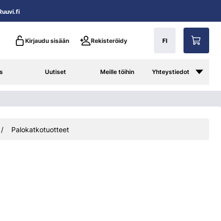
uuvi.fi
Kirjaudu sisään
Rekisteröidy
FI
s
Uutiset
Meille töihin
Yhteystiedot
Palokatkotuotteet