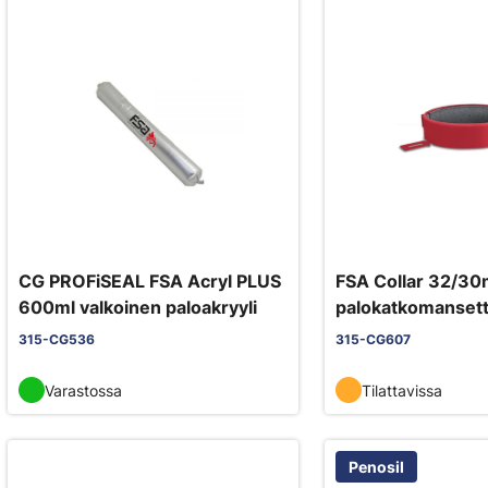
CG PROFiSEAL FSA Acryl PLUS
FSA Collar 32/3
600ml valkoinen paloakryyli
palokatkomansett
315-CG536
315-CG607
Varastossa
Tilattavissa
Penosil