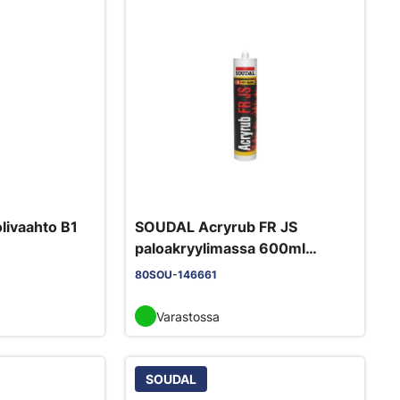
olivaahto B1
SOUDAL Acryrub FR JS
paloakryylimassa 600ml
valkoinen M1 saumoihin
80SOU-146661
Varastossa
SOUDAL