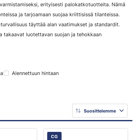
varmistamiseksi, erityisesti palokatkotuotteita. Nämä
teissa ja tarjoamaan suojaa kriittisissä tilanteissa.
turvallisuus täyttää alan vaatimukset ja standardit.
ka takaavat luotettavan suojan ja tehokkaan
sa
Alennettuun hintaan
Suosittelemme
CG