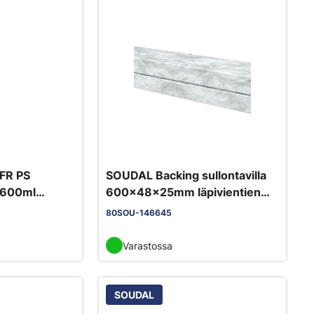
FR PS
SOUDAL Backing sullontavilla
 600ml
600x48x25mm läpivientien
ienteihin ja
palokatkohin (15kpl/pkt)
80SOU-146645
Varastossa
SOUDAL