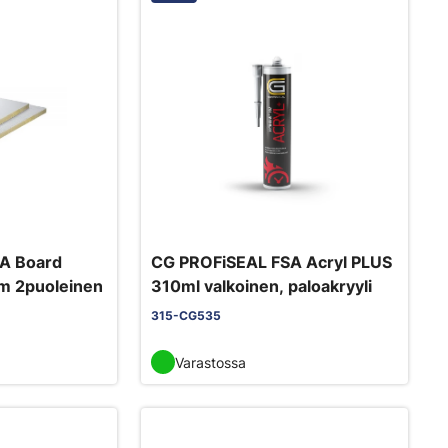
CG PROFiSEAL FSA Acryl PLUS
mm 2puoleinen
310ml valkoinen, paloakryyli
315-CG535
Varastossa