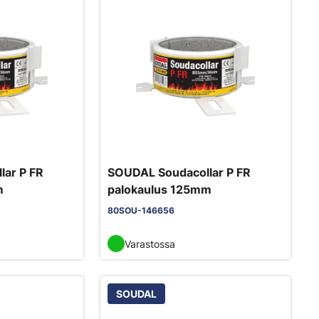
ar P FR
SOUDAL Soudacollar P FR
m
palokaulus 125mm
80SOU-146656
Varastossa
SOUDAL