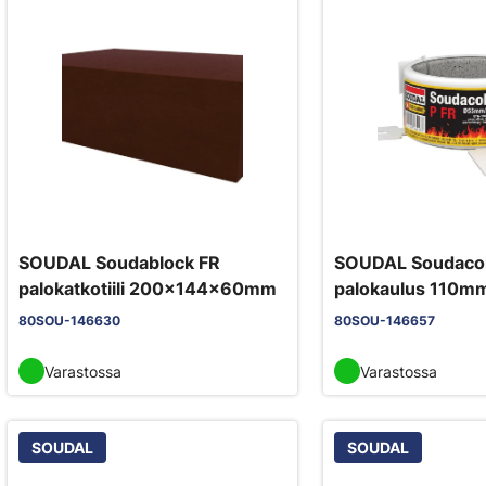
SOUDAL Soudablock FR
SOUDAL Soudacoll
palokatkotiili 200x144x60mm
palokaulus 110m
80SOU-146630
80SOU-146657
Varastossa
Varastossa
SOUDAL
SOUDAL