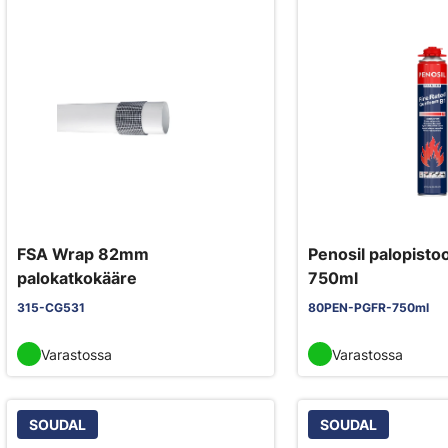
FSA Wrap 82mm
Penosil palopisto
palokatkokääre
750ml
315-CG531
80PEN-PGFR-750ml
Varastossa
Varastossa
SOUDAL
SOUDAL