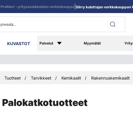
|
ProMart -yritysasiakkaiden verkkokauppa
Siirry kuluttajan verkkokauppan R
KUVASTOT
Palvelut
Myymälät
Yrity
Tuotteet
Tarvikkeet
Kemikaalit
Rakennuskemikaalit
Palokatkotuotteet