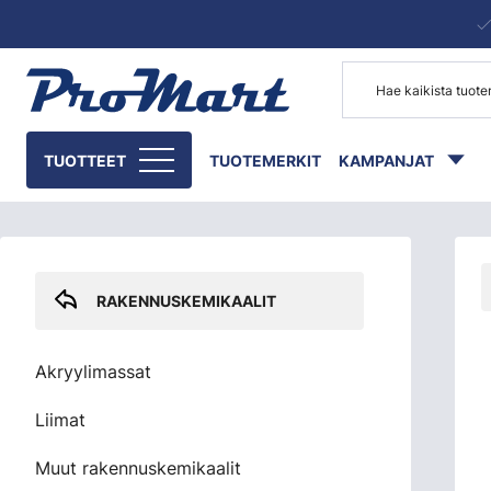
Siirry pääsisältöön
Skip sidebar menu
TUOTTEET
TUOTEMERKIT
KAMPANJAT
RAKENNUSKEMIKAALIT
Akryylimassat
Liimat
Muut rakennuskemikaalit