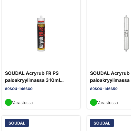
SOUDAL Acryrub FR PS
SOUDAL Acryrub 
paloakryylimassa 310ml
paloakryylimassa
valkoinen M1 läpivienteihin ja
valkoinen M1 läpiv
80SOU-146660
80SOU-146659
saumoihin
saumoihin
Varastossa
Varastossa
SOUDAL
SOUDAL