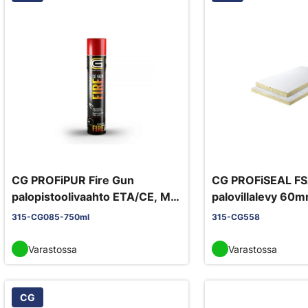
CG PROFiPUR Fire Gun
CG PROFiSEAL FSA Board
palopistoolivaahto ETA/CE, M1
palovillalevy 60
ja EC1+
315-CG085-750ml
315-CG558
Varastossa
Varastossa
CG