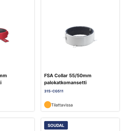
0mm
FSA Collar 55/50mm
i
palokatkomansetti
315-CG511
Tilattavissa
SOUDAL