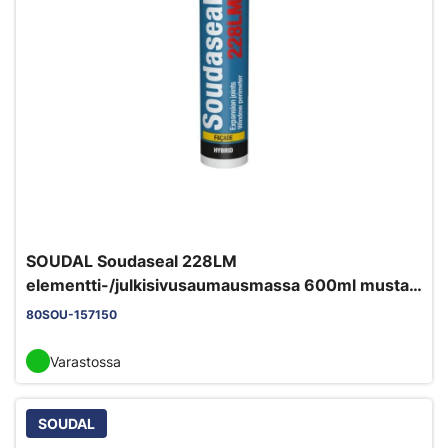
SOUDAL Soudaseal 228LM
elementti-/julkisivusaumausmassa 600ml musta
EC1+ M1 myrkytön
80SOU-157150
Varastossa
SOUDAL