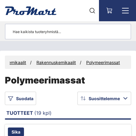
Siirry pääsisältöön
Kemikaalit
Rakennuskemikaalit
Polymeerimassat
Polymeerimassat
Suodata
Suosittelemme
TUOTTEET
(19 kpl)
Sika