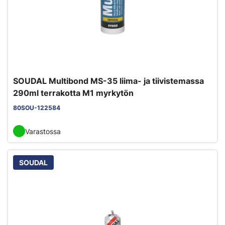
SOUDAL Multibond MS-35 liima- ja tiivistemassa
290ml terrakotta M1 myrkytön
80SOU-122584
Varastossa
SOUDAL