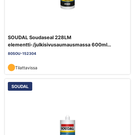
SOUDAL Soudaseal 228LM
elementti-/julkisivusaumausmassa 600ml
betoninharmaa RR21 EC1+ M1 myrkytön
80SOU-152304
Tilattavissa
SOUDAL