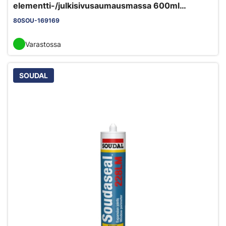
elementti-/julkisivusaumausmassa 600ml
valkoinen EC1+ M1 myrkytön
80SOU-169169
Varastossa
SOUDAL