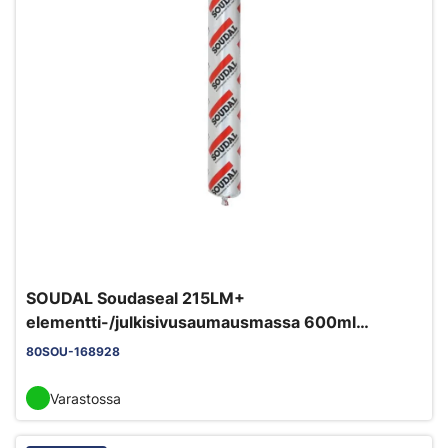
SOUDAL Soudaseal 215LM+
elementti-/julkisivusaumausmassa 600ml
betoninharmaa EC1+ M1 myrkytön
80SOU-168928
Varastossa