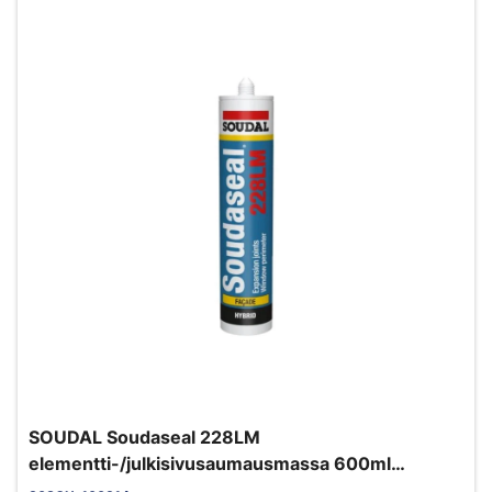
SOUDAL Soudaseal 228LM
elementti-/julkisivusaumausmassa 600ml
valkoinen EC1+ M1 myrkytön