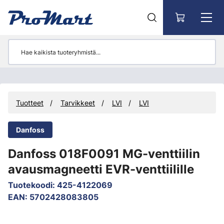
Siirry pääsisältöön
Tuotteet
Tarvikkeet
LVI
LVI
Danfoss
Danfoss 018F0091 MG-venttiilin
avausmagneetti EVR-venttiilille
Tuotekoodi
:
425-4122069
EAN
:
5702428083805
Ohita kuvat