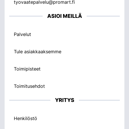
tyovaatepalvelu@promart.fi
ASIOI MEILLÄ
Palvelut
Tule asiakkaaksemme
Toimipisteet
Toimitusehdot
YRITYS
Henkilöstö