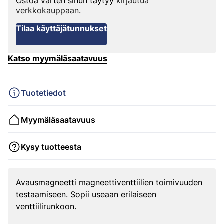
Ostoa varten sinun täytyy
kirjautua
verkkokauppaan
.
Tilaa käyttäjätunnukset
Katso myymäläsaatavuus
Tuotetiedot
Myymäläsaatavuus
Kysy tuotteesta
Avausmagneetti magneettiventtiilien toimivuuden
testaamiseen. Sopii useaan erilaiseen
venttiilirunkoon.