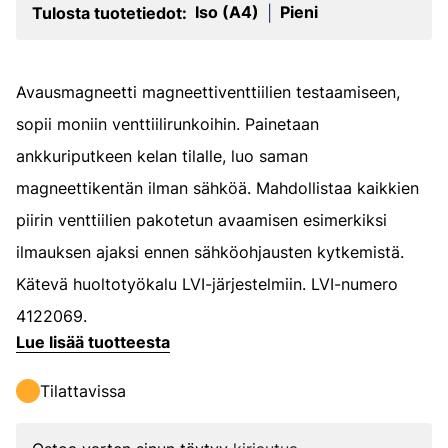
Iso (A4)
Pieni
Tulosta tuotetiedot:
|
Avausmagneetti magneettiventtiilien testaamiseen,
sopii moniin venttiilirunkoihin. Painetaan
ankkuriputkeen kelan tilalle, luo saman
magneettikentän ilman sähköä. Mahdollistaa kaikkien
piirin venttiilien pakotetun avaamisen esimerkiksi
ilmauksen ajaksi ennen sähköohjausten kytkemistä.
Kätevä huoltotyökalu LVI-järjestelmiin. LVI-numero
4122069.
Lue lisää tuotteesta
Tilattavissa