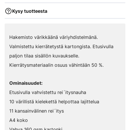
Kysy tuotteesta
Hakemisto värikkäänä väriyhdistelmänä.
Valmistettu kierrätetystä kartongista. Etusivulla
paljon tilaa sisällön kuvaukselle.
Kierrätysmateriaalin osuus vähintään 50 %.
Ominaisuudet:
Etusivulla vahvistettu rei´itysnauha
10 värillistä kielekettä helpottaa lajittelua
11 kansainvälinen rei´itys
A4 koko
Vahva 160 gsm kartonki