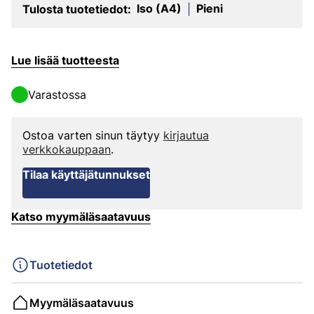
Iso (A4)
Pieni
Tulosta tuotetiedot:
|
Lue lisää tuotteesta
Varastossa
Ostoa varten sinun täytyy
kirjautua
verkkokauppaan
.
Tilaa käyttäjätunnukset
Katso myymäläsaatavuus
Tuotetiedot
Myymäläsaatavuus