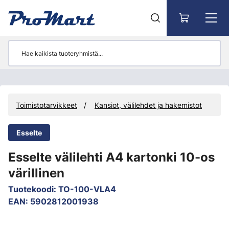
Siirry pääsisältöön
Toimistotarvikkeet
Kansiot, välilehdet ja hakemistot
Esselte
Esselte välilehti A4 kartonki 10-os
värillinen
Tuotekoodi
:
TO-100-VLA4
EAN
:
5902812001938
Ohita kuvat