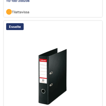
TO-100-200206
Tilattavissa
Esselte