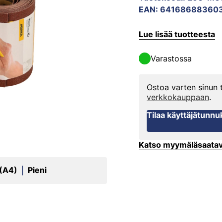
EAN
:
64168688360
Lue lisää tuotteesta
Varastossa
Ostoa varten sinun
verkkokauppaan
.
Tilaa käyttäjätunnu
Katso myymäläsaata
 (A4)
Pieni
|