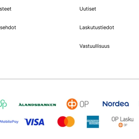
steet
Uutiset
usehdot
Laskutustiedot
Vastuullisuus