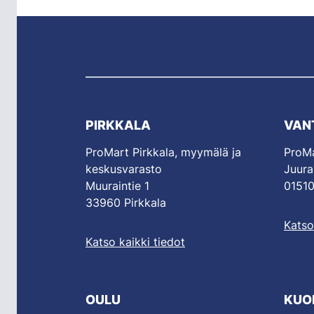
PIRKKALA
VAN
ProMart Pirkkala, myymälä ja
ProMa
keskusvarasto
Juura
Muuraintie 1
01510
33960 Pirkkala
Katso
Katso kaikki tiedot
OULU
KUO