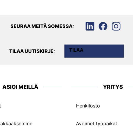
SEURAA MEITÄ SOMESSA:
TILAA
TILAA UUTISKIRJE:
ASIOI MEILLÄ
YRITYS
t
Henkilöstö
siakkaaksemme
Avoimet työpaikat