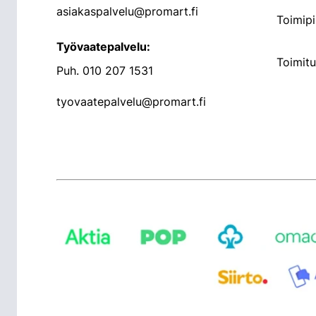
asiakaspalvelu@promart.fi
Toimipi
Työvaatepalvelu:
Toimit
Puh.
010 207 1531
tyovaatepalvelu@promart.fi