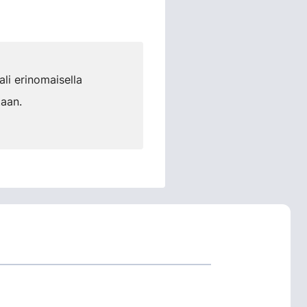
li erinomaisella
taan.