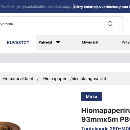
|
ProMart -yritysasiakkaiden verkkokauppa
Siirry kuluttajan verkkokauppan R
KUVASTOT
Palvelut
Myymälät
Yrity
Hiomatarvikkeet
Hiomapaperi- /hiomakangasrullat
Mirka
Hiomapaperiru
93mmx5m P80
Tuotekoodi
:
260-M0