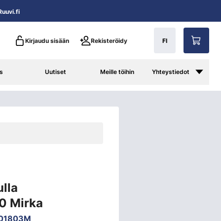
uuvi.fi
Kirjaudu sisään
Rekisteröidy
FI
s
Uutiset
Meille töihin
Yhteystiedot
lla
 Mirka
01803M