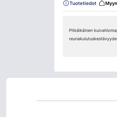
Tuotetiedot
Myym
Pitkäikäinen kuivahioma
reunakulutuskestävyydell