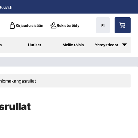
uuvi.fi
Kirjaudu sisään
Rekisteröidy
FI
s
Uutiset
Meille töihin
Yhteystiedot
hiomakangasrullat
rullat