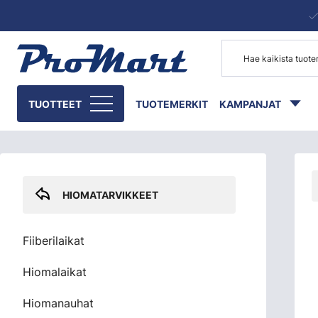
Siirry pääsisältöön
Skip sidebar menu
TUOTTEET
TUOTEMERKIT
KAMPANJAT
HIOMATARVIKKEET
Fiiberilaikat
Hiomalaikat
Hiomanauhat