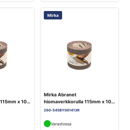
Mirka
Mirka Abranet
a 115mm x 10m
hiomaverkkorulla 115mm x 10m
tarra P400
260-545BY001413R
Varastossa