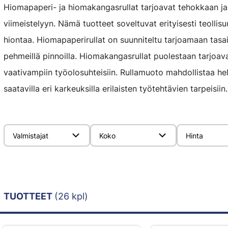
Hiomapaperi- ja hiomakangasrullat tarjoavat tehokkaan ja 
viimeistelyyn. Nämä tuotteet soveltuvat erityisesti teollis
hiontaa. Hiomapaperirullat on suunniteltu tarjoamaan tasai
pehmeillä pinnoilla. Hiomakangasrullat puolestaan tarjoav
vaativampiin työolosuhteisiin. Rullamuoto mahdollistaa help
saatavilla eri karkeuksilla erilaisten työtehtävien tarpeisiin.
Valmistajat
Koko
Hinta
TUOTTEET
(26 kpl)