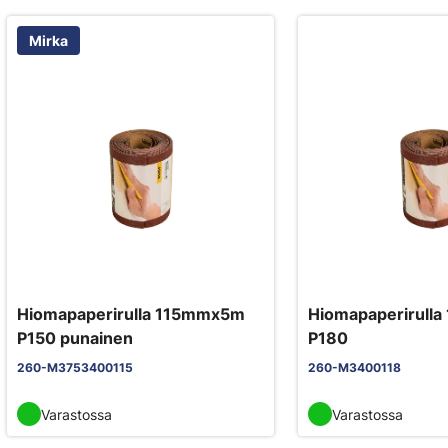
Mirka
Hiomapaperirulla 115mmx5m
Hiomapaperirull
P150 punainen
P180
260-M3753400115
260-M3400118
Varastossa
Varastossa