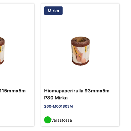
Mirka
a 115mmx5m
Hiomapaperirulla 93mmx5m
P80 Mirka
260-M001803M
Varastossa