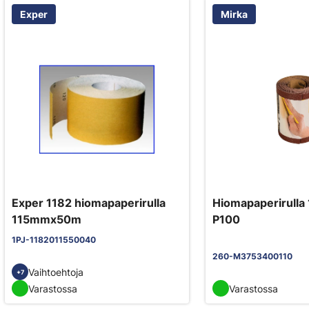
Exper
Mirka
Exper 1182 hiomapaperirulla
Hiomapaperirull
115mmx50m
P100
1PJ-1182011550040
260-M3753400110
Vaihtoehtoja
+7
Varastossa
Varastossa