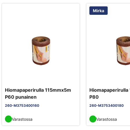
Mirka
Hiomapaperirulla 115mmx5m
Hiomapaperirull
P60 punainen
P80
260-M3753400160
260-M3753400180
Varastossa
Varastossa