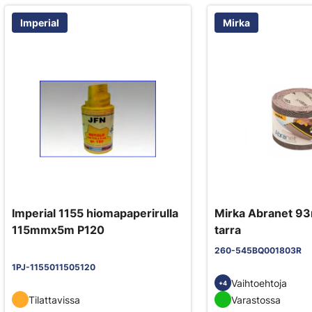
Imperial
Mirka
Imperial 1155 hiomapaperirulla
Mirka Abranet 9
115mmx5m P120
tarra
260-545BQ001803R
1PJ-1155011505120
Vaihtoehtoja
+4
Tilattavissa
Varastossa