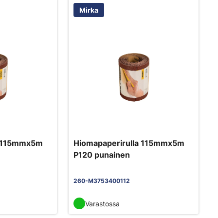
Mirka
a 115mmx5m
Hiomapaperirulla 115mmx5m
P120 punainen
260-M3753400112
Varastossa