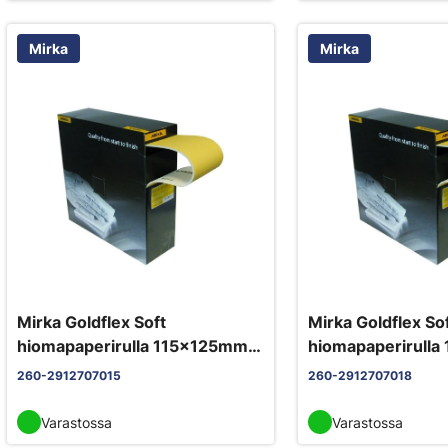
Mirka
Mirka
Mirka Goldflex Soft
Mirka Goldflex So
hiomapaperirulla 115x125mm
hiomapaperirull
P150 perforoitu 200 arkkia/rll
P180 perforoitu 20
260-2912707015
260-2912707018
Varastossa
Varastossa