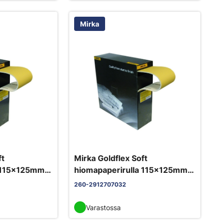
Mirka
ft
Mirka Goldflex Soft
a 115x125mm
hiomapaperirulla 115x125mm
0 arkkia/rll
P320 perforoitu 200 arkkia/rll
260-2912707032
Varastossa