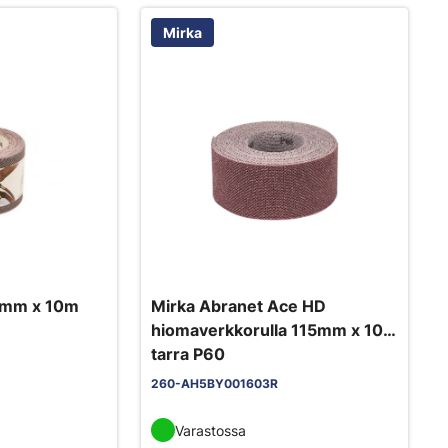
Mirka
3mm x 10m
Mirka Abranet Ace HD
hiomaverkkorulla 115mm x 10m
tarra P60
260-AH5BY001603R
Varastossa