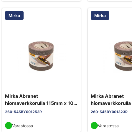
Mirka
Mirka
Mirka Abranet
Mirka Abranet
hiomaverkkorulla 115mm x 10m
hiomaverkkorull
tarra P240
tarra P320
260-545BY001253R
260-545BY001323R
Varastossa
Varastossa