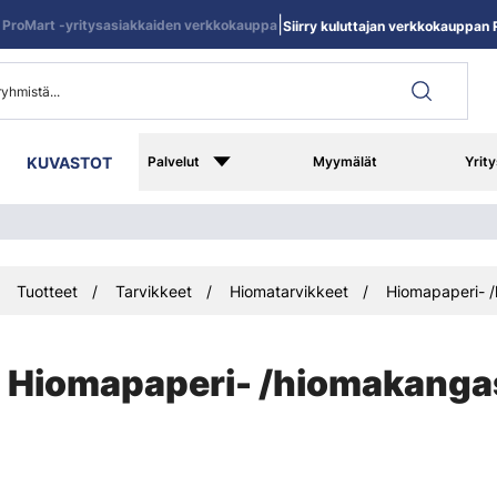
|
ProMart -yritysasiakkaiden verkkokauppa
Siirry kuluttajan verkkokauppan R
KUVASTOT
Palvelut
Myymälät
Yrity
Tuotteet
Tarvikkeet
Hiomatarvikkeet
Hiomapaperi- /
Hiomapaperi- /hiomakangas