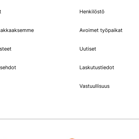
t
Henkilöstö
siakkaaksemme
Avoimet työpaikat
steet
Uutiset
usehdot
Laskutustiedot
Vastuullisuus