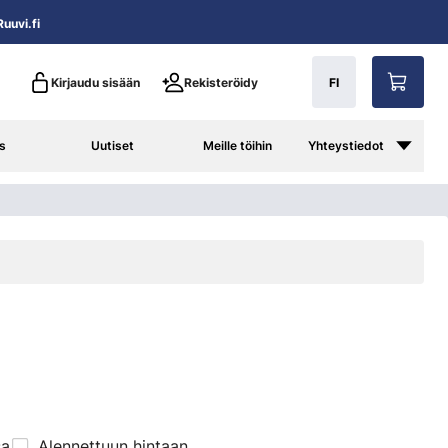
uuvi.fi
Kirjaudu sisään
Rekisteröidy
FI
s
Uutiset
Meille töihin
Yhteystiedot
sa
Alennettuun hintaan