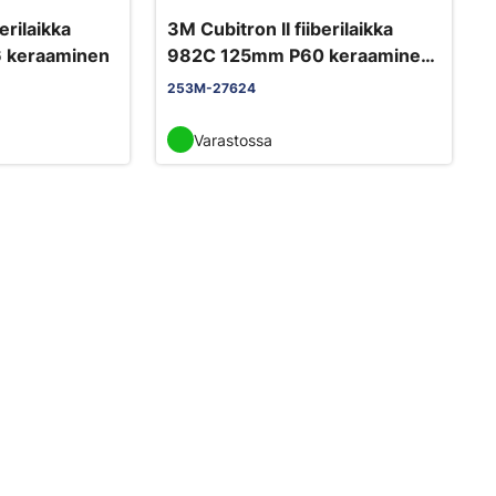
erilaikka
3M Cubitron II fiiberilaikka
 keraaminen
982C 125mm P60 keraaminen
25kpl/pkt
253M-27624
Varastossa