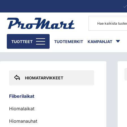
Siirry pääsisältöön
Skip sidebar menu
TUOTTEET
TUOTEMERKIT
KAMPANJAT
HIOMATARVIKKEET
Fiiberilaikat
Hiomalaikat
Hiomanauhat