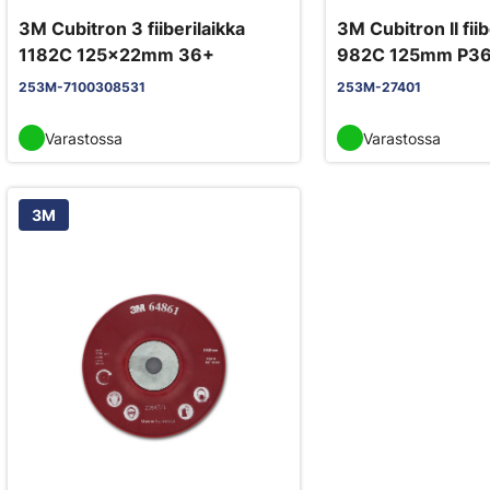
3M Cubitron 3 fiiberilaikka
3M Cubitron II fiib
1182C 125x22mm 36+
982C 125mm P36
253M-7100308531
253M-27401
Varastossa
Varastossa
3M