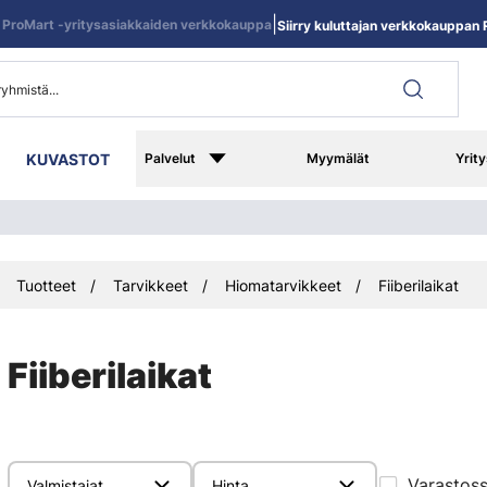
|
ProMart -yritysasiakkaiden verkkokauppa
Siirry kuluttajan verkkokauppan R
KUVASTOT
Palvelut
Myymälät
Yrity
Tuotteet
Tarvikkeet
Hiomatarvikkeet
Fiiberilaikat
Fiiberilaikat
Varastos
Valmistajat
Hinta