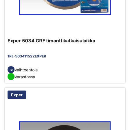
Exper 5034 GRF timanttikatkaisulaikka
1PJ-503411522EXPER
Vaihtoehtoja
+2
Varastossa
Exper