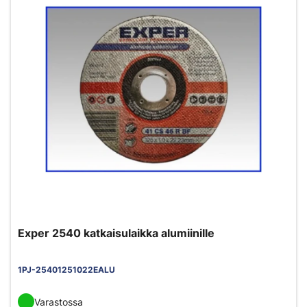
Exper 2540 katkaisulaikka alumiinille
1PJ-25401251022EALU
Varastossa