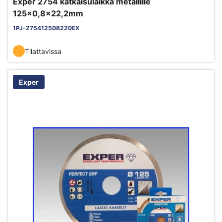
Exper 2754 katkaisulaikka metallille
125x0,8x22,2mm
1PJ-275412508220EX
Tilattavissa
Exper