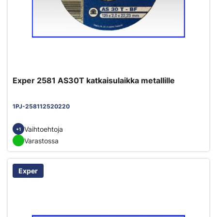
Exper 2581 AS30T katkaisulaikka metallille
1PJ-258112520220
Vaihtoehtoja
+1
Varastossa
Exper