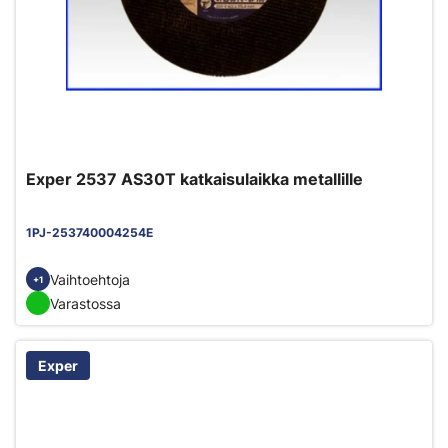
Exper 2537 AS30T katkaisulaikka metallille
1PJ-253740004254E
Vaihtoehtoja
+1
Varastossa
Exper