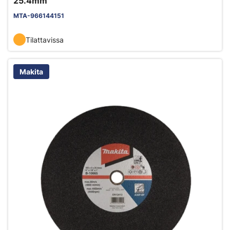
25.4mm
MTA-966144151
Tilattavissa
Makita