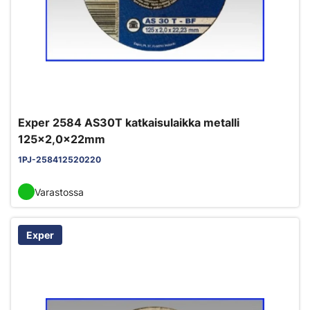
Exper 2584 AS30T katkaisulaikka metalli
125x2,0x22mm
1PJ-258412520220
Varastossa
Exper