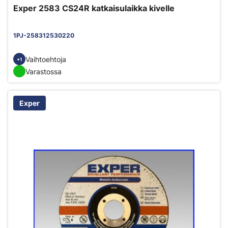
Exper 2583 CS24R katkaisulaikka kivelle
1PJ-258312530220
Vaihtoehtoja
+1
Varastossa
Exper