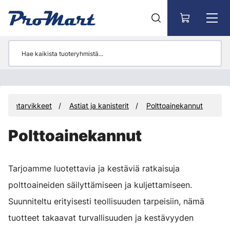
Siirry pääsisältöön
eistöntarvikkeet
Astiat ja kanisterit
Polttoainekannut
Polttoainekannut
Tarjoamme luotettavia ja kestäviä ratkaisuja
polttoaineiden säilyttämiseen ja kuljettamiseen.
Suunniteltu erityisesti teollisuuden tarpeisiin, nämä
tuotteet takaavat turvallisuuden ja kestävyyden