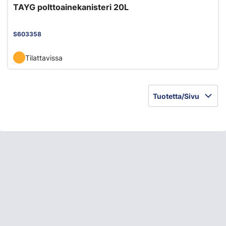
TAYG polttoainekanisteri 20L
S603358
Tilattavissa
Tuotetta/Sivu