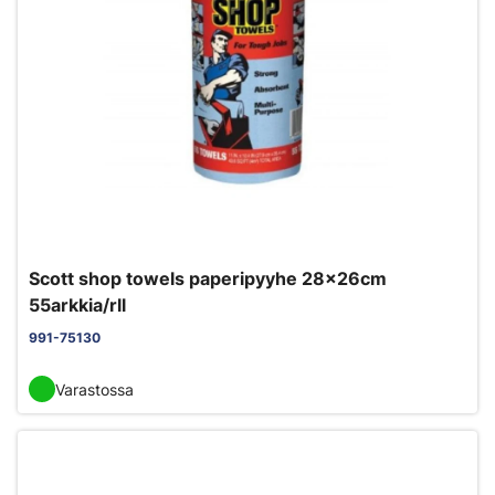
Scott shop towels paperipyyhe 28x26cm
55arkkia/rll
991-75130
Varastossa