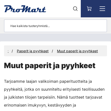
Siirry pääsisältöön
ikkeet
Paperit ja pyyhkeet
Muut paperit ja pyyhkeet
Muut paperit ja pyyhkeet
Tarjoamme laajan valikoiman paperituotteita ja
pyyhkeitä, jotka on suunniteltu erityisesti teollisuuden
ja julkisten tilojen tarpeisiin. Nämä tuotteet tarjoavat
erinomaisen imukyvyn, kestävyyden ja