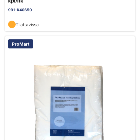
kpl/ltk
991-K40650
Tilattavissa
ProMart