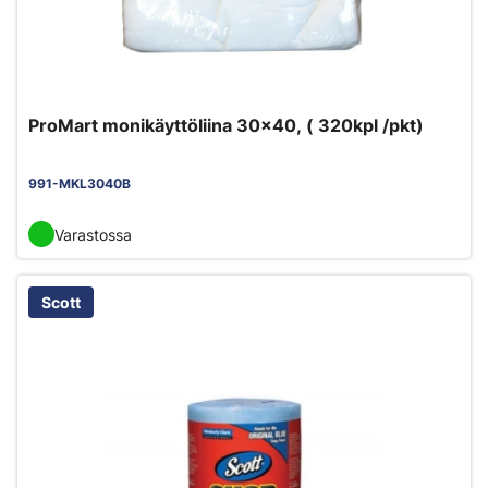
ProMart monikäyttöliina 30x40, ( 320kpl /pkt)
991-MKL3040B
Varastossa
Scott