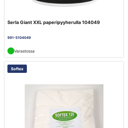
Serla Giant XXL paperipyyherulla 104049
991-S104049
Varastossa
Softex