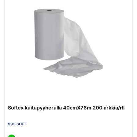
Softex kuitupyyherulla 40cmX76m 200 arkkia/rll
991-SOFT