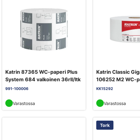
Katrin 87365 WC-paperi Plus
Katrin Classic Gig
System 684 valkoinen 36rll/ltk
106252 M2 WC-p
valkoinen 6 rll
991-100006
KK15292
Varastossa
Varastossa
Tork