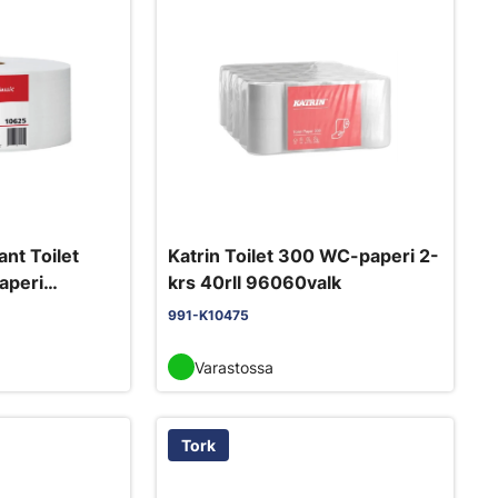
ant Toilet
Katrin Toilet 300 WC-paperi 2-
aperi
krs 40rll 96060valk
991-K10475
Varastossa
Tork