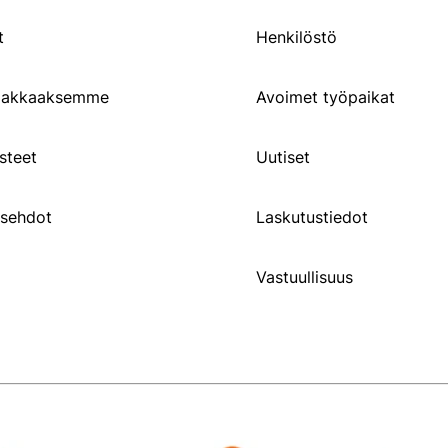
t
Henkilöstö
siakkaaksemme
Avoimet työpaikat
steet
Uutiset
usehdot
Laskutustiedot
Vastuullisuus