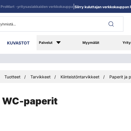
|
ProMart -yritysasiakkaiden verkkokauppa
Siirry kuluttajan verkkokauppan R
KUVASTOT
Palvelut
Myymälät
Yrity
Tuotteet
Tarvikkeet
Kiinteistöntarvikkeet
Paperit ja
WC-paperit