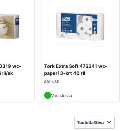
10319 wc-
Tork Extra Soft 472241 wc-
rll/sk
paperi 3-krt 40 rll
991-LSE
Varastossa
Tuotetta/Sivu