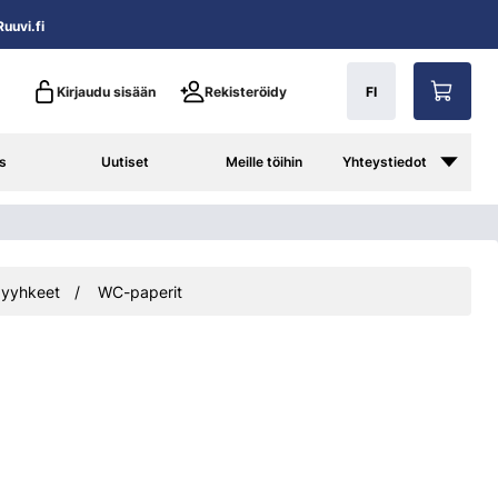
uuvi.fi
Kirjaudu sisään
Rekisteröidy
FI
s
Uutiset
Meille töihin
Yhteystiedot
 pyyhkeet
WC-paperit