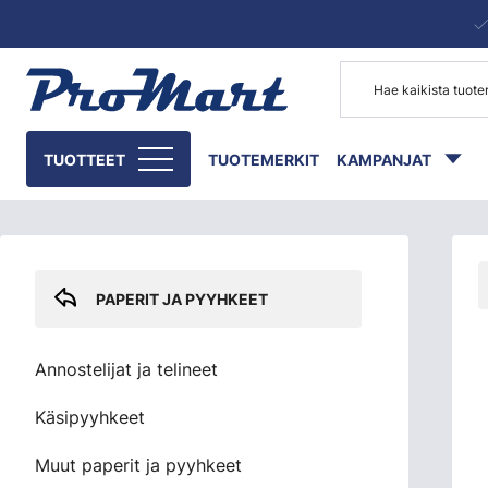
Siirry pääsisältöön
Skip sidebar menu
TUOTTEET
TUOTEMERKIT
KAMPANJAT
PAPERIT JA PYYHKEET
Annostelijat ja telineet
Käsipyyhkeet
Muut paperit ja pyyhkeet