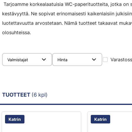
Tarjoamme korkealaatuisia WC-paperituotteita, jotka on 
kestävyyttä. Ne sopivat erinomaisesti kaikenlaisiin julkisiin j
luotettavuutta arvostetaan. Nämä tuotteet takaavat mukav
olosuhteissa.
Varastos
Valmistajat
Hinta
TUOTTEET
(6 kpl)
Katrin
Katrin