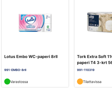
Lotus Embo WC-paperi 8rll
Tork Extra Soft 1
paperi T4 3-krt 56
991-EMBO-8rll
991-110319
Varastossa
Tilattavissa