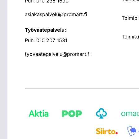
Puh.
010 235 1690
asiakaspalvelu@promart.fi
Toimipi
Työvaatepalvelu:
Toimit
Puh.
010 207 1531
tyovaatepalvelu@promart.fi