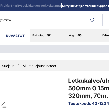
|
ProMart -yritysasiakkaiden verkkokauppa
Siirry kuluttajan verkkokauppan R
KUVASTOT
Palvelut
Myymälät
Yrity
Suojaus
Muut suojaustuotteet
Letkukalvo/ul
500mm 0,15m
320mm, 70m.
Tuotekoodi
:
43-123