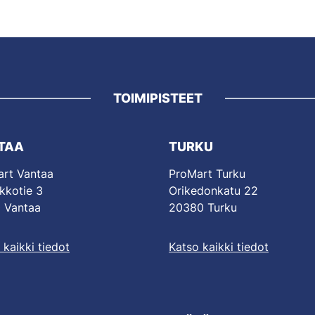
TOIMIPISTEET
TAA
TURKU
rt Vantaa
ProMart Turku
kkotie 3
Orikedonkatu 22
 Vantaa
20380 Turku
 kaikki tiedot
Katso kaikki tiedot