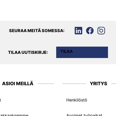
SEURAA MEITÄ SOMESSA:
TILAA
TILAA UUTISKIRJE:
ASIOI MEILLÄ
YRITYS
t
Henkilöstö
siakkaaksemme
Avoimet työpaikat