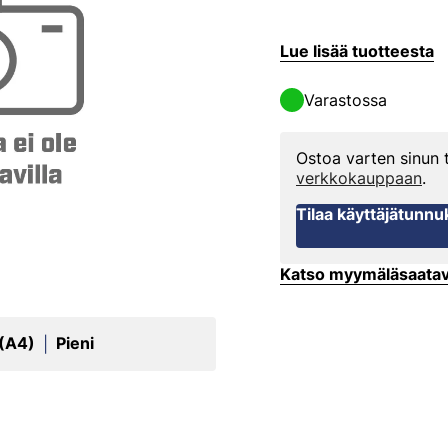
Lue lisää tuotteesta
Varastossa
Ostoa varten sinun
verkkokauppaan
.
Tilaa käyttäjätunnu
Katso myymäläsaata
 (A4)
Pieni
|