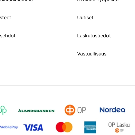
steet
Uutiset
usehdot
Laskutustiedot
Vastuullisuus