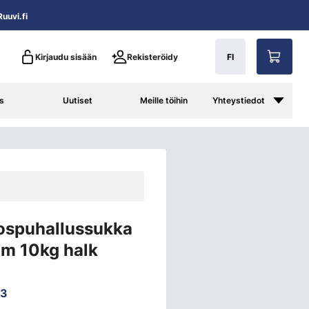
uuvi.fi
Kirjaudu sisään
Rekisteröidy
FI
s
Uutiset
Meille töihin
Yhteystiedot
ospuhallussukka
m 10kg halk
43