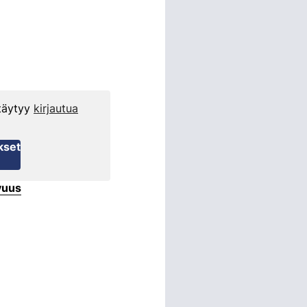
 täytyy
kirjautua
kset
vuus