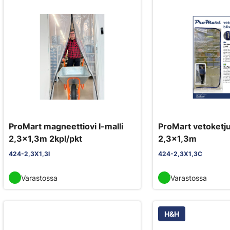
ProMart magneettiovi I-malli
ProMart vetoketju
2,3x1,3m 2kpl/pkt
2,3x1,3m
424-2,3X1,3I
424-2,3X1,3C
Varastossa
Varastossa
H&H