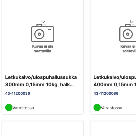
Letkukalvo/ulospuhallussukka
Letkukalvo/ulosp
300mm 0,15mm 10kg, halk
400mm 0,15mm 1
190mm
88mhalk 250mm
43-11200036
43-11200086
Varastossa
Varastossa