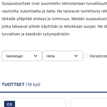
Suojaustuotteet ovat suunniteltu tehostamaan turvallisuutta
vaurioilta, kulumiselta ja lialta. Ne tarjoavat luotettavia r
tärkeää ylläpitää siisteys ja toimivuus. Meidän suojaustuo
jotka takaavat pitkän käyttöiän ja tehokkaan suojan. Ne t
turvallisen ja kestävän työympäristön.
Varastos
Valmistajat
Hinta
TUOTTEET
(19 kpl)
CG