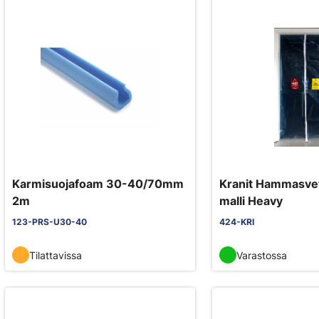
Karmisuojafoam 30-40/70mm
Kranit Hammasvet
2m
malli Heavy
123-PRS-U30-40
424-KRI
Tilattavissa
Varastossa