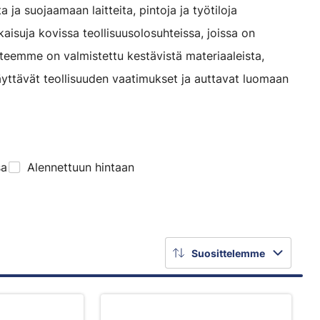
 ja suojaamaan laitteita, pintoja ja työtiloja
atkaisuja kovissa teollisuusolosuhteissa, joissa on
tteemme on valmistettu kestävistä materiaaleista,
äyttävät teollisuuden vaatimukset ja auttavat luomaan
sa
Alennettuun hintaan
Suosittelemme