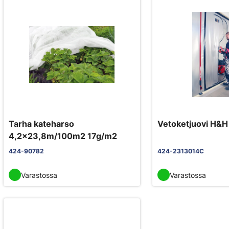
Tarha kateharso
Vetoketjuovi H&H
4,2x23,8m/100m2 17g/m2
424-90782
424-2313014C
Varastossa
Varastossa