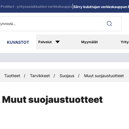
|
ProMart -yritysasiakkaiden verkkokauppa
Siirry kuluttajan verkkokauppan R
KUVASTOT
Palvelut
Myymälät
Yrity
Tuotteet
Tarvikkeet
Suojaus
Muut suojaustuotteet
Muut suojaustuotteet