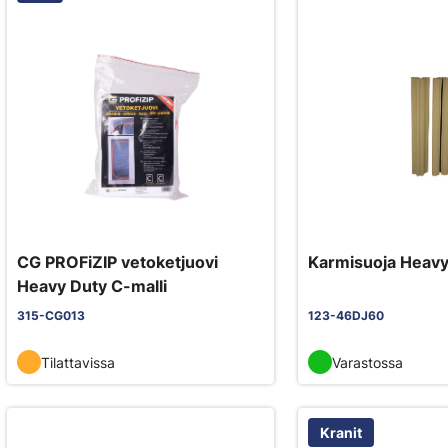
CG PROFiZIP vetoketjuovi
Karmisuoja Heavy
Heavy Duty C-malli
315-CG013
123-46DJ60
Tilattavissa
Varastossa
Kranit