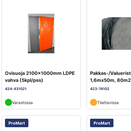
Ovisuoja 2100x1000mm LDPE
Pakkas-/Valueri
vahva (5kpl/pss)
1,6mx50m, 80m2
424-431021
423-74102
Varastossa
Tilattavissa
ProMart
ProMart