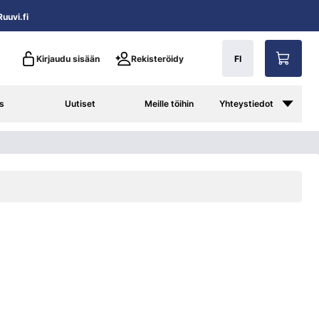
uuvi.fi
Kirjaudu sisään
Rekisteröidy
FI
s
Uutiset
Meille töihin
Yhteystiedot