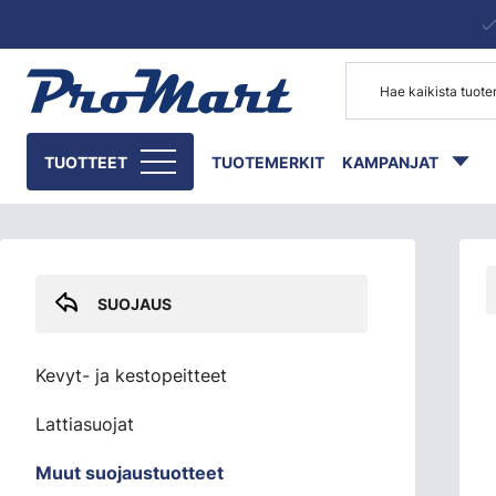
Siirry pääsisältöön
Skip sidebar menu
TUOTTEET
TUOTEMERKIT
KAMPANJAT
SUOJAUS
Kevyt- ja kestopeitteet
Lattiasuojat
Muut suojaustuotteet