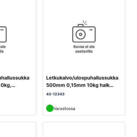
uhallussukka
Letkukalvo/ulospuhallussukka
0kg,
500mm 0,15mm 10kg halk
320mm, 70m.
43-12343
Varastossa