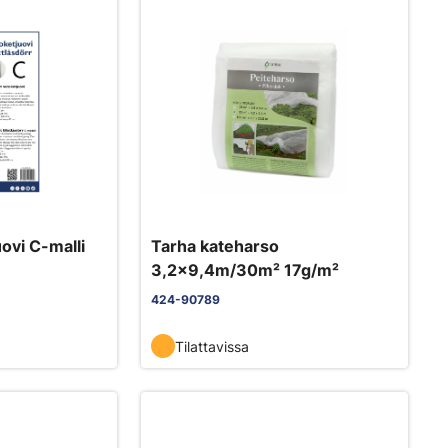
ovi C-malli
Tarha kateharso
3,2x9,4m/30m² 17g/m²
424-90789
Tilattavissa