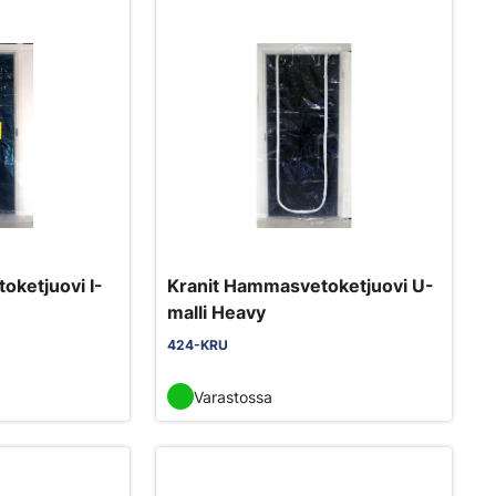
oketjuovi I-
Kranit Hammasvetoketjuovi U-
malli Heavy
424-KRU
Varastossa