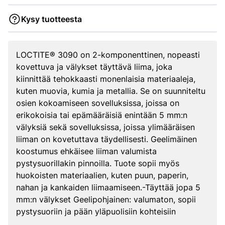
Kysy tuotteesta
LOCTITE® 3090 on 2-komponenttinen, nopeasti
kovettuva ja välykset täyttävä liima, joka
kiinnittää tehokkaasti monenlaisia materiaaleja,
kuten muovia, kumia ja metallia. Se on suunniteltu
osien kokoamiseen sovelluksissa, joissa on
erikokoisia tai epämääräisiä enintään 5 mm:n
välyksiä sekä sovelluksissa, joissa ylimääräisen
liiman on kovetuttava täydellisesti. Geelimäinen
koostumus ehkäisee liiman valumista
pystysuorillakin pinnoilla. Tuote sopii myös
huokoisten materiaalien, kuten puun, paperin,
nahan ja kankaiden liimaamiseen.-Täyttää jopa 5
mm:n välykset Geelipohjainen: valumaton, sopii
pystysuoriin ja pään yläpuolisiin kohteisiin