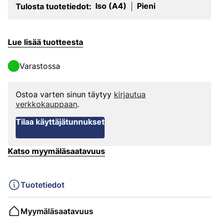
Iso (A4)
Pieni
Tulosta tuotetiedot:
|
Lue lisää tuotteesta
Varastossa
Ostoa varten sinun täytyy
kirjautua
verkkokauppaan
.
Tilaa käyttäjätunnukset
Katso myymäläsaatavuus
Tuotetiedot
Myymäläsaatavuus