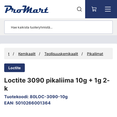
Siirry pääsisältöön
ikkeet
Kemikaalit
Teollisuuskemikaalit
Pikaliimat
Loctite
Loctite 3090 pikaliima 10g + 1g 2-
k
Tuotekoodi
:
80LOC-3090-10g
EAN
:
5010266001364
Ohita kuvat