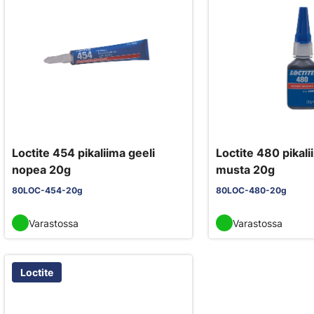
Loctite 454 pikaliima geeli
Loctite 480 pikali
nopea 20g
musta 20g
80LOC-454-20g
80LOC-480-20g
Varastossa
Varastossa
Loctite