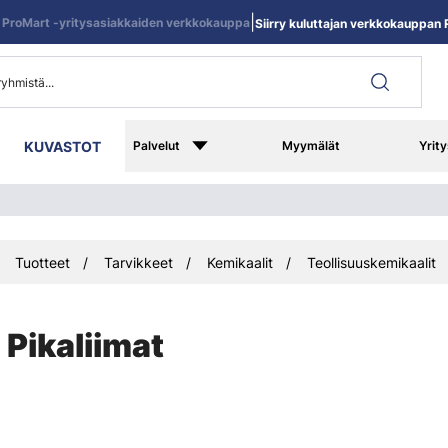
|
ProMart -yritysasiakkaiden verkkokauppa
Siirry kuluttajan verkkokauppan R
KUVASTOT
Palvelut
Myymälät
Yrity
Tuotteet
Tarvikkeet
Kemikaalit
Teollisuuskemikaalit
Pikaliimat