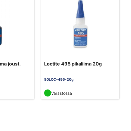
ima joust.
Loctite 495 pikaliima 20g
80LOC-495-20g
Varastossa