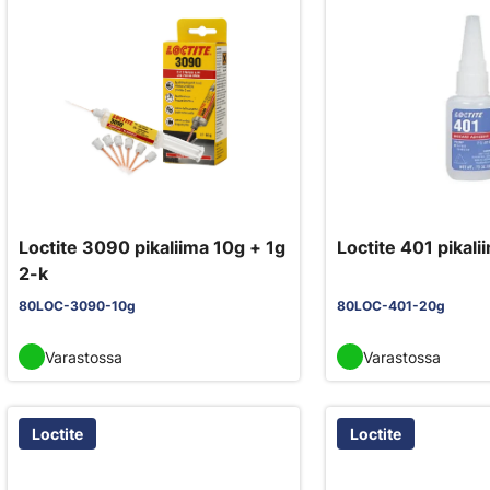
Loctite 3090 pikaliima 10g + 1g
Loctite 401 pikal
2-k
80LOC-3090-10g
80LOC-401-20g
Varastossa
Varastossa
Loctite
Loctite