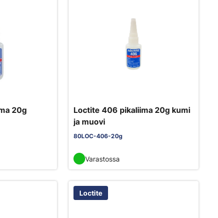
iima 20g
Loctite 406 pikaliima 20g kumi
ja muovi
80LOC-406-20g
Varastossa
Loctite