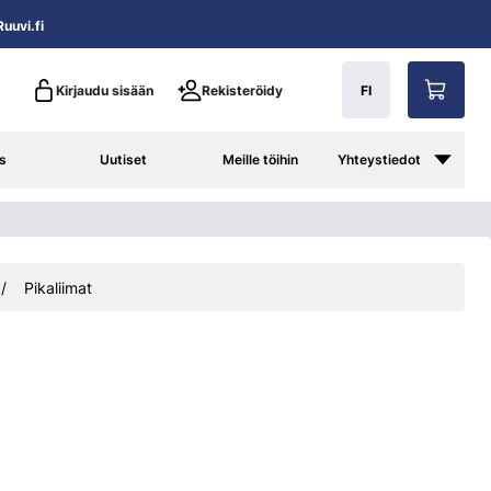
uuvi.fi
Kirjaudu sisään
Rekisteröidy
FI
s
Uutiset
Meille töihin
Yhteystiedot
Pikaliimat