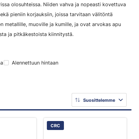
vissa olosuhteissa. Niiden vahva ja nopeasti kovettuva
ä pieniin korjauksiin, joissa tarvitaan välitöntä
en metallille, muoville ja kumille, ja ovat arvokas apu
ta ja pitkäkestoista kiinnitystä.
sa
Alennettuun hintaan
Suosittelemme
CRC