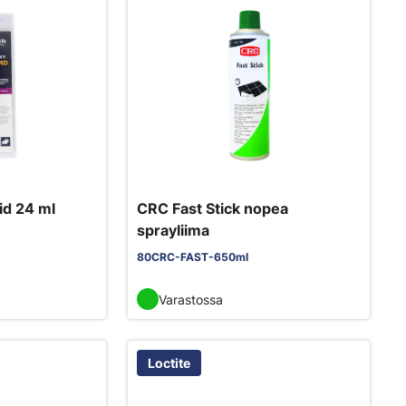
id 24 ml
CRC Fast Stick nopea
sprayliima
80CRC-FAST-650ml
Varastossa
Loctite