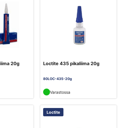
liima 20g
Loctite 435 pikaliima 20g
80LOC-435-20g
Varastossa
Loctite