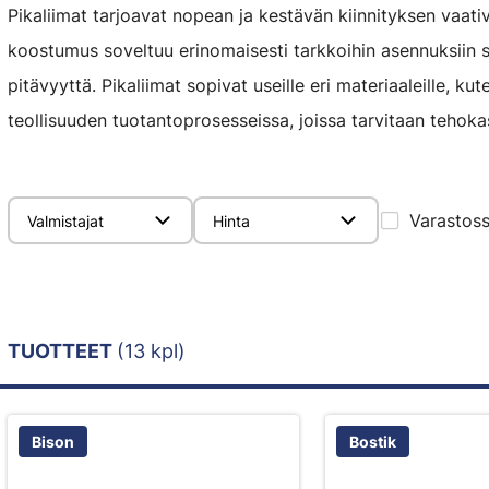
Pikaliimat tarjoavat nopean ja kestävän kiinnityksen vaati
koostumus soveltuu erinomaisesti tarkkoihin asennuksiin sek
pitävyyttä. Pikaliimat sopivat useille eri materiaaleille, kut
teollisuuden tuotantoprosesseissa, joissa tarvitaan tehokas
Varastos
Valmistajat
Hinta
TUOTTEET
(13 kpl)
Bison
Bostik