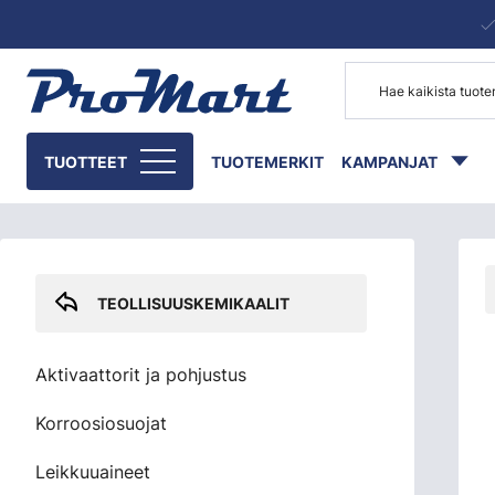
Siirry pääsisältöön
Skip sidebar menu
TUOTTEET
TUOTEMERKIT
KAMPANJAT
TEOLLISUUSKEMIKAALIT
Aktivaattorit ja pohjustus
Korroosiosuojat
Leikkuuaineet