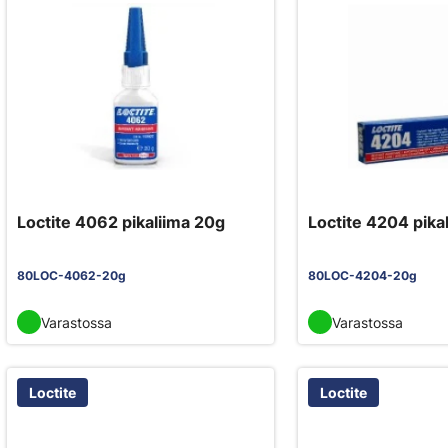
Loctite 4062 pikaliima 20g
Loctite 4204 pika
80LOC-4062-20g
80LOC-4204-20g
Varastossa
Varastossa
Loctite
Loctite