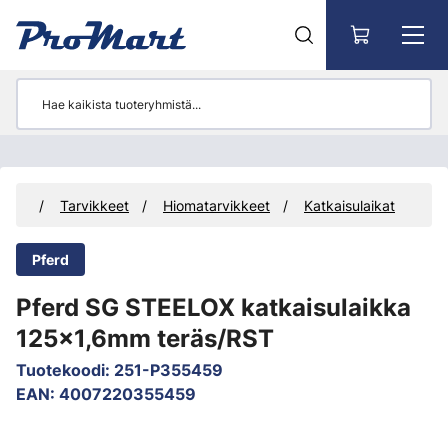
Siirry pääsisältöön
teet
Tarvikkeet
Hiomatarvikkeet
Katkaisulaikat
Pferd
Pferd SG STEELOX katkaisulaikka
125x1,6mm teräs/RST
Tuotekoodi
:
251-P355459
EAN
:
4007220355459
Ohita kuvat