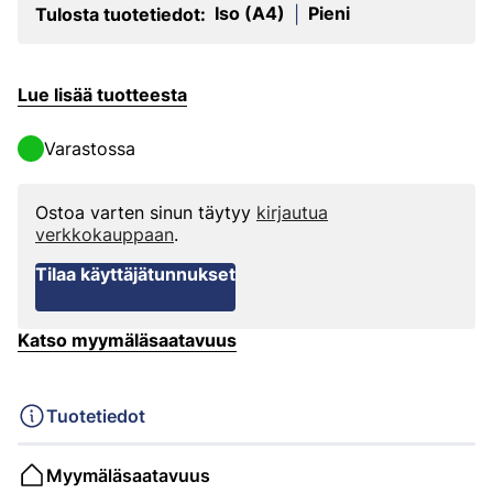
Iso (A4)
Pieni
Tulosta tuotetiedot:
|
Lue lisää tuotteesta
Varastossa
Ostoa varten sinun täytyy
kirjautua
verkkokauppaan
.
Tilaa käyttäjätunnukset
Katso myymäläsaatavuus
Tuotetiedot
Myymäläsaatavuus