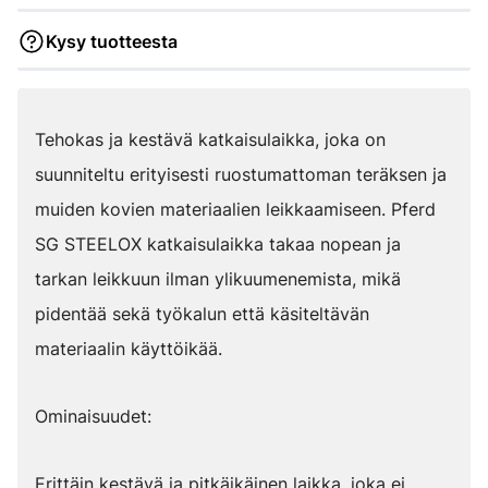
Kysy tuotteesta
Tehokas ja kestävä katkaisulaikka, joka on
suunniteltu erityisesti ruostumattoman teräksen ja
muiden kovien materiaalien leikkaamiseen. Pferd
SG STEELOX katkaisulaikka takaa nopean ja
tarkan leikkuun ilman ylikuumenemista, mikä
pidentää sekä työkalun että käsiteltävän
materiaalin käyttöikää.
Ominaisuudet:
Erittäin kestävä ja pitkäikäinen laikka, joka ei