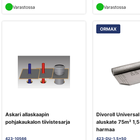
Varastossa
Varastossa
ORMAX
Askari allaskaapin
Divoroll Universal
pohjakaukalon tiivistesarja
aluskate 75m² 1
harmaa
423-10566
423-DU-1.5x50