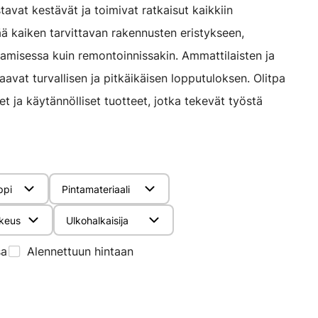
avat kestävät ja toimivat ratkaisut kaikkiin
ä kaiken tarvittavan rakennusten eristykseen,
tamisessa kuin remontoinnissakin. Ammattilaisten ja
aavat turvallisen ja pitkäikäisen lopputuloksen. Olitpa
t ja käytännölliset tuotteet, jotka tekevät työstä
ppi
Pintamateriaali
keus
Ulkohalkaisija
sa
Alennettuun hintaan