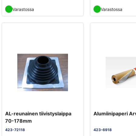
Varastossa
Varastossa
AL-reunainen tiivistyslaippa
Alumiinipaperi A
70-178mm
423-72118
423-6918