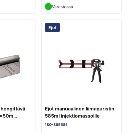
Varastossa
Ejot
 hengittävä
Ejot manuaalinen liimapuristin
,5x50m
585ml injektiomassoille
1SO-385585