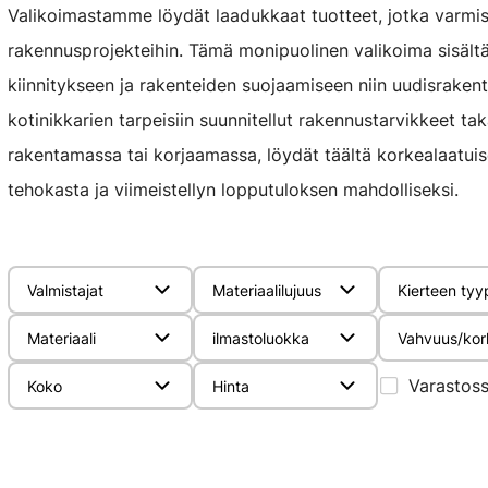
Valikoimastamme löydät laadukkaat tuotteet, jotka varmist
rakennusprojekteihin. Tämä monipuolinen valikoima sisältä
kiinnitykseen ja rakenteiden suojaamiseen niin uudisraken
kotinikkarien tarpeisiin suunnitellut rakennustarvikkeet tak
rakentamassa tai korjaamassa, löydät täältä korkealaatuise
tehokasta ja viimeistellyn lopputuloksen mahdolliseksi.
Valmistajat
Materiaalilujuus
Kierteen tyy
Materiaali
ilmastoluokka
Vahvuus/kor
Varastos
Koko
Hinta