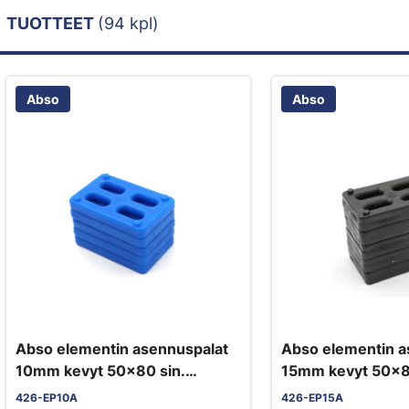
TUOTTEET
(94 kpl)
Abso
Abso
Abso elementin asennuspalat
Abso elementin a
10mm kevyt 50x80 sin.
15mm kevyt 50x
500kpl/pkt
500kpl/pkt
426-EP10A
426-EP15A