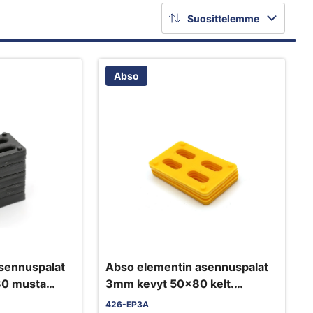
Suosittelemme
Abso
sennuspalat
Abso elementin asennuspalat
80 musta
3mm kevyt 50x80 kelt.
1000kpl/pkt
426-EP3A