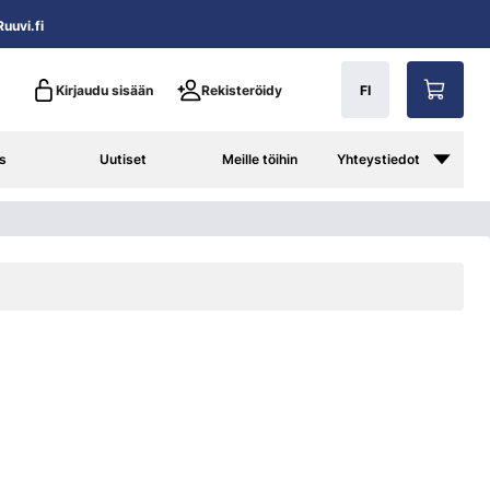
uuvi.fi
Kirjaudu sisään
Rekisteröidy
FI
s
Uutiset
Meille töihin
Yhteystiedot