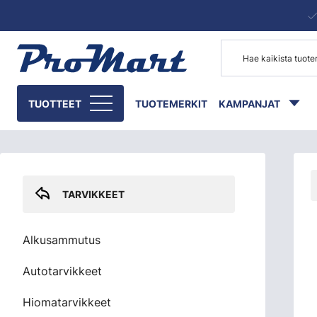
Siirry pääsisältöön
Skip sidebar menu
TUOTTEET
TUOTEMERKIT
KAMPANJAT
TARVIKKEET
Alkusammutus
Autotarvikkeet
Hiomatarvikkeet