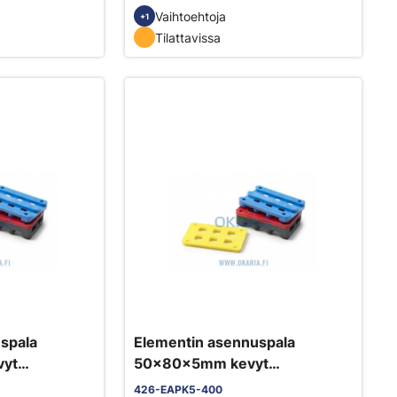
Vaihtoehtoja
+1
Tilattavissa
spala
Elementin asennuspala
yt
50x80x5mm kevyt
600kpl/säkki
426-EAPK5-400