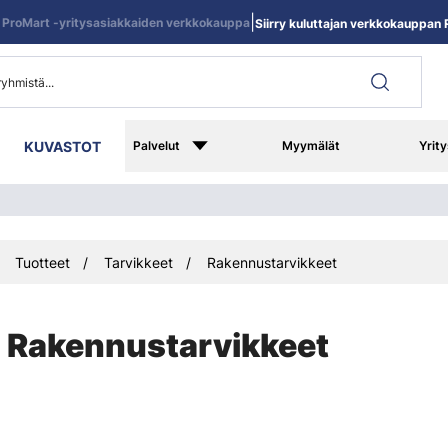
|
ProMart -yritysasiakkaiden verkkokauppa
Siirry kuluttajan verkkokauppan R
KUVASTOT
Palvelut
Myymälät
Yrity
Tuotteet
Tarvikkeet
Rakennustarvikkeet
Rakennustarvikkeet