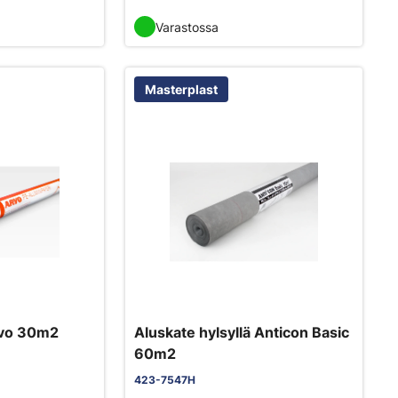
Varastossa
Masterplast
rvo 30m2
Aluskate hylsyllä Anticon Basic
60m2
423-7547H