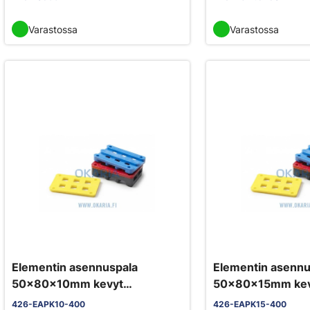
Varastossa
Varastossa
Elementin asennuspala
Elementin asennu
50x80x10mm kevyt
50x80x15mm kev
400kpl/pkt
400kpl/ptk
426-EAPK10-400
426-EAPK15-400