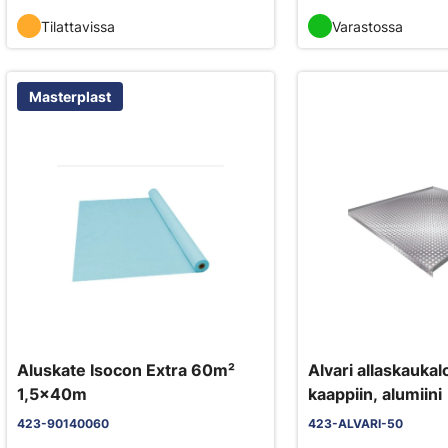
Tilattavissa
Varastossa
Masterplast
Aluskate Isocon Extra 60m²
Alvari allaskauk
1,5x40m
kaappiin, alumiini
423-90140060
423-ALVARI-50