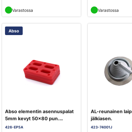
Varastossa
Varastossa
Abso
Abso elementin asennuspalat
AL-reunainen la
5mm kevyt 50x80 pun.
jälkiasen.
1000kpl/pkt
426-EP5A
423-74001J