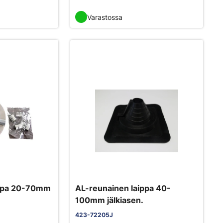
Varastossa
ippa 20-70mm
AL-reunainen laippa 40-
100mm jälkiasen.
423-72205J