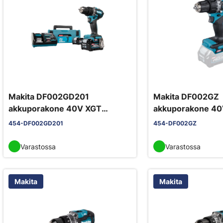
Makita DF002GD201
Makita DF002GZ
akkuporakone 40V XGT
akkuporakone 40
2x2,5Ah
454-DF002GD201
454-DF002GZ
Varastossa
Varastossa
Makita
Makita