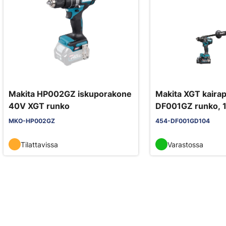
Makita HP002GZ iskuporakone
Makita XGT kairap
40V XGT runko
DF001GZ runko, 
DC40RA, kaira P
MKO-HP002GZ
454-DF001GD104
sivukahva 12755
Tilattavissa
Varastossa