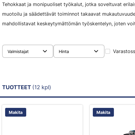
Tehokkaat ja monipuoliset työkalut, jotka soveltuvat erilai
muotoilu ja säädettävät toiminnot takaavat mukautuvuuden
mahdollistavat keskeytymättömän työskentelyn, joten voit 
Varastos
Valmistajat
Hinta
TUOTTEET
(12 kpl)
Makita
Makita