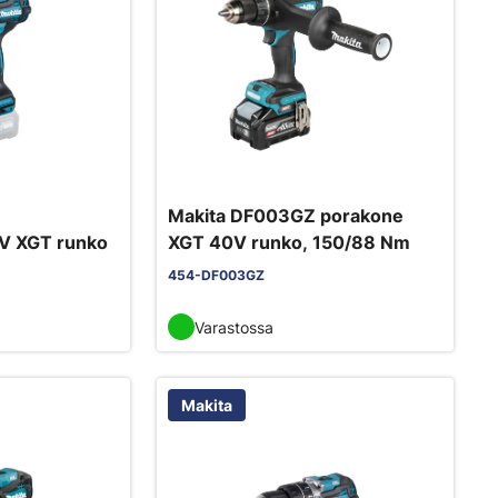
Makita DF003GZ porakone
V XGT runko
XGT 40V runko, 150/88 Nm
454-DF003GZ
Varastossa
Makita