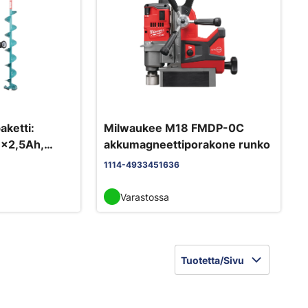
aketti:
Milwaukee M18 FMDP-0C
1x2,5Ah,
akkumagneettiporakone runko
-81072N,
1114-4933451636
2-7
Varastossa
Tuotetta/Sivu