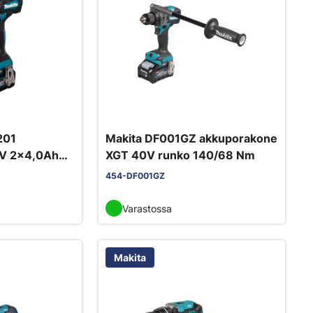
201
Makita DF001GZ akkuporakone
V 2x4,0Ah
XGT 40V runko 140/68 Nm
454-DF001GZ
Varastossa
Makita