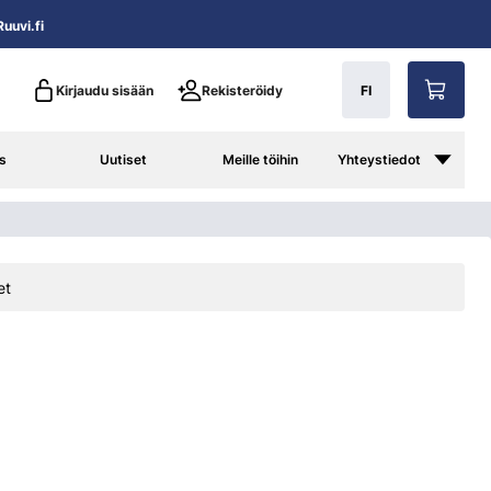
uuvi.fi
Kirjaudu sisään
Rekisteröidy
FI
s
Uutiset
Meille töihin
Yhteystiedot
et