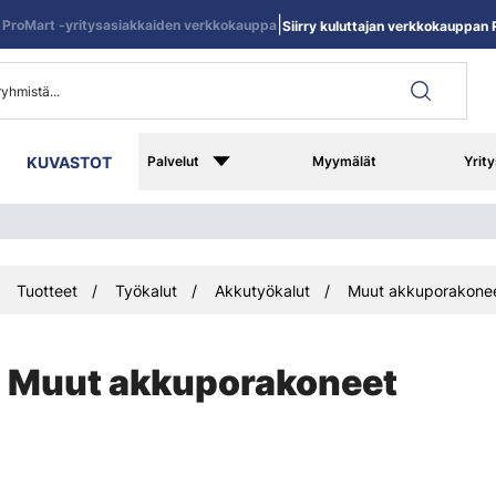
|
ProMart -yritysasiakkaiden verkkokauppa
Siirry kuluttajan verkkokauppan R
KUVASTOT
Palvelut
Myymälät
Yrity
Tuotteet
Työkalut
Akkutyökalut
Muut akkuporakone
Muut akkuporakoneet