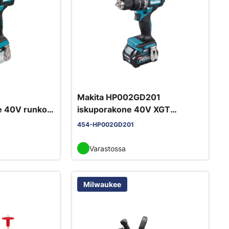
Makita HP002GD201
e 40V runko
iskuporakone 40V XGT
2x2,5Ah
454-HP002GD201
Varastossa
Milwaukee