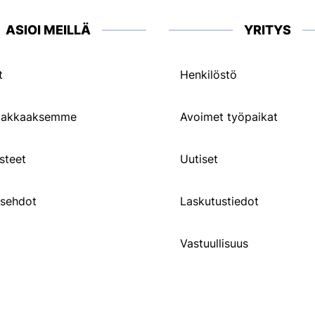
ASIOI MEILLÄ
YRITYS
t
Henkilöstö
siakkaaksemme
Avoimet työpaikat
steet
Uutiset
usehdot
Laskutustiedot
Vastuullisuus