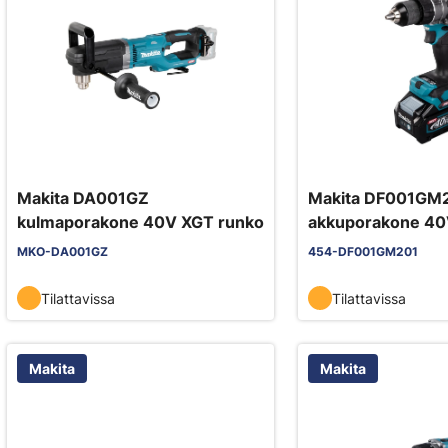
Makita DA001GZ
Makita DF001GM
kulmaporakone 40V XGT runko
akkuporakone 40
140/68 Nm
MKO-DA001GZ
454-DF001GM201
Tilattavissa
Tilattavissa
Makita
Makita