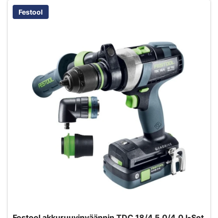
Festool
Festool akkuruuvinväännin TDC 18/4 5,0/4,0 I-Set