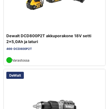
Dewalt DCD800P2T akkuporakone 18V setti
2x5,0Ah ja laturi
466-DCD800P2T
Varastossa
DeWalt