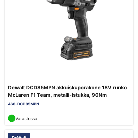
Dewalt DCD85MPN akkuiskuporakone 18V runko
McLaren F1 Team, metalli-istukka, 90Nm
466-DCD85MPN
Varastossa
DeWalt