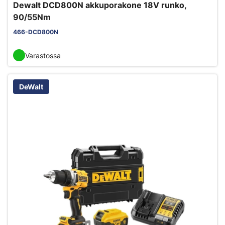
Dewalt DCD800N akkuporakone 18V runko,
90/55Nm
466-DCD800N
Varastossa
DeWalt