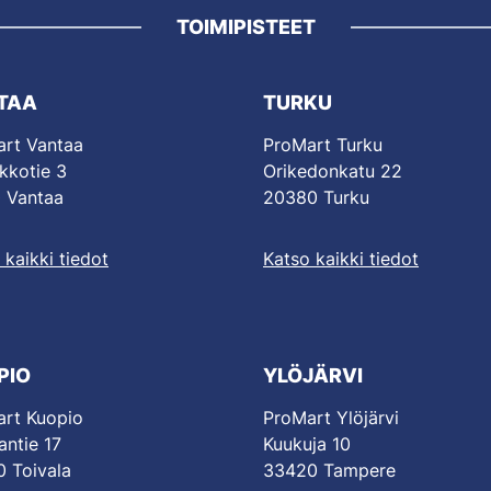
TOIMIPISTEET
TAA
TURKU
rt Vantaa
ProMart Turku
kkotie 3
Orikedonkatu 22
 Vantaa
20380 Turku
 kaikki tiedot
Katso kaikki tiedot
PIO
YLÖJÄRVI
rt Kuopio
ProMart Ylöjärvi
antie 17
Kuukuja 10
 Toivala
33420 Tampere