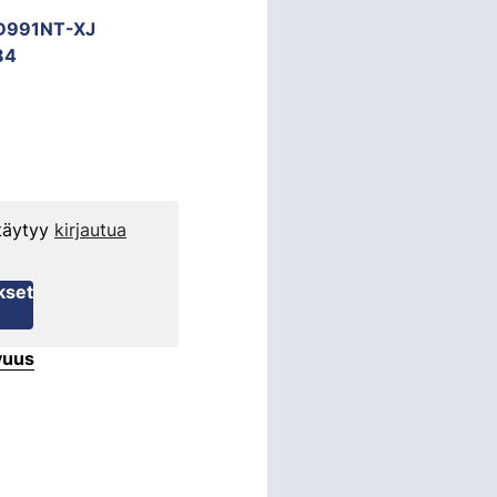
D991NT-XJ
84
 täytyy
kirjautua
kset
vuus