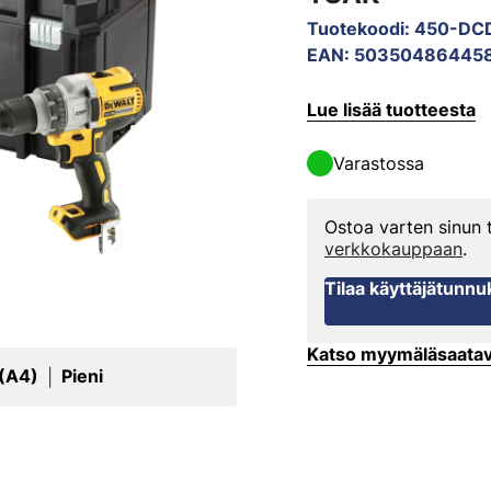
Tuotekoodi
:
450-DC
EAN
:
50350486445
Lue lisää tuotteesta
Varastossa
Ostoa varten sinun
verkkokauppaan
.
Tilaa käyttäjätunnu
Katso myymäläsaata
 (A4)
Pieni
|