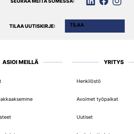
SEURAA MEITÄ SOMESSA:
TILAA
TILAA UUTISKIRJE:
ASIOI MEILLÄ
YRITYS
t
Henkilöstö
siakkaaksemme
Avoimet työpaikat
steet
Uutiset