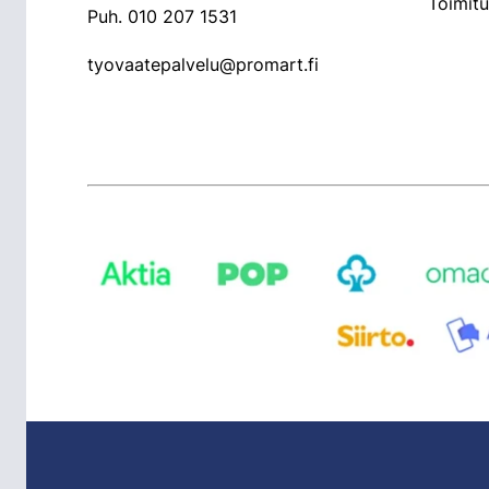
Toimit
Puh.
010 207 1531
tyovaatepalvelu@promart.fi