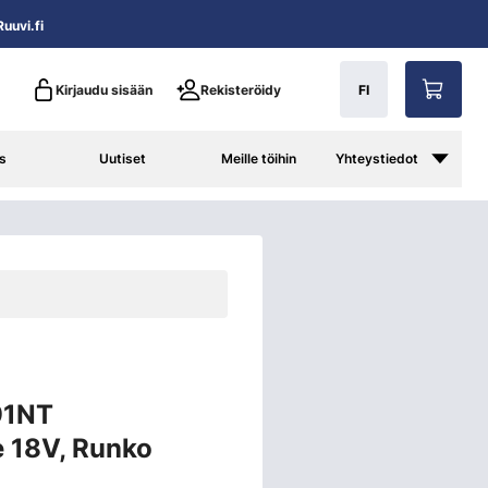
uuvi.fi
Kirjaudu sisään
Rekisteröidy
FI
s
Uutiset
Meille töihin
Yhteystiedot
91NT
 18V, Runko