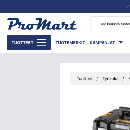
Siirry pääsisältöön
TUOTTEET
TUOTEMERKIT
KAMPANJAT
Tuotteet
Työkalut
Ohita kuvat