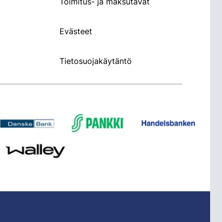
Toimitus- ja maksutavat
Evästeet
Tietosuojakäytäntö