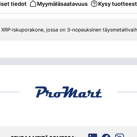
set tiedot
Myymäläsaatavuus
Kysy tuottees
n XRP-iskuporakone, jossa on 3-nopeuksinen täysmetallivaih