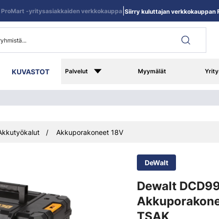
|
ProMart -yritysasiakkaiden verkkokauppa
Siirry kuluttajan verkkokauppan R
KUVASTOT
Palvelut
Myymälät
Yrity
Akkutyökalut
Akkuporakoneet 18V
DeWalt
Dewalt DCD9
Akkuporakone
TSAK