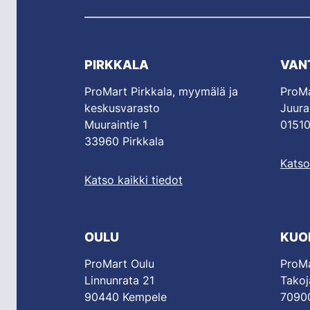
PIRKKALA
VAN
ProMart Pirkkala, myymälä ja
ProMa
keskusvarasto
Juura
Muuraintie 1
01510
33960 Pirkkala
Katso
Katso kaikki tiedot
OULU
KUO
ProMart Oulu
ProMa
Linnunrata 21
Takoj
90440 Kempele
70900