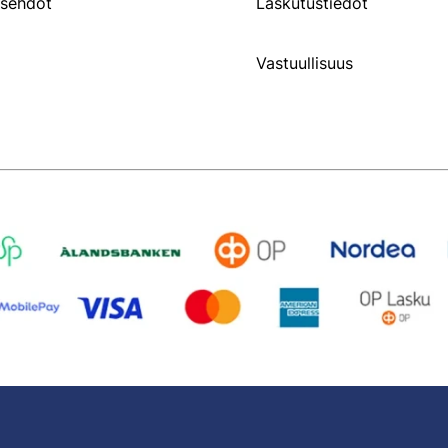
usehdot
Laskutustiedot
Vastuullisuus