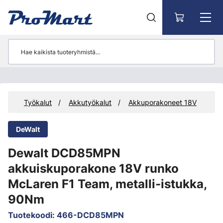
Siirry pääsisältöön
eet
Työkalut
Akkutyökalut
Akkuporakoneet 18V
DeWalt
Dewalt DCD85MPN
akkuiskuporakone 18V runko
McLaren F1 Team, metalli-istukka,
90Nm
Tuotekoodi
:
466-DCD85MPN