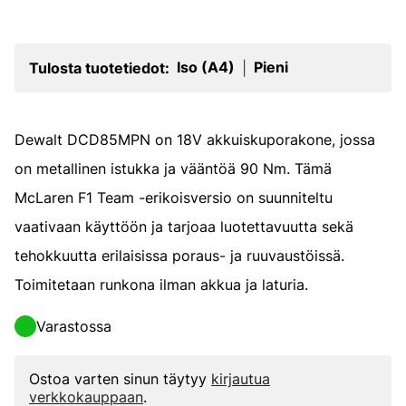
Iso (A4)
Pieni
Tulosta tuotetiedot:
|
Dewalt DCD85MPN on 18V akkuiskuporakone, jossa
on metallinen istukka ja vääntöä 90 Nm. Tämä
McLaren F1 Team -erikoisversio on suunniteltu
vaativaan käyttöön ja tarjoaa luotettavuutta sekä
tehokkuutta erilaisissa poraus- ja ruuvaustöissä.
Toimitetaan runkona ilman akkua ja laturia.
Varastossa
Ostoa varten sinun täytyy
kirjautua
verkkokauppaan
.