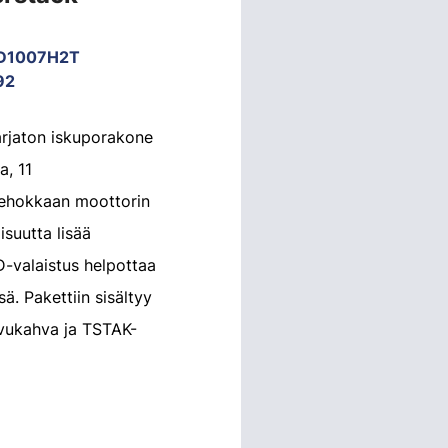
CD1007H2T
92
arjaton iskuporakone
a, 11
tehokkaan moottorin
lisuutta lisää
D-valaistus helpottaa
. Pakettiin sisältyy
ivukahva ja TSTAK-