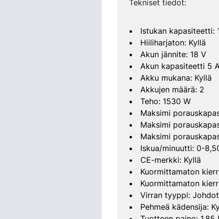
Tekniset tiedot:
Istukan kapasiteetti:
Hiiliharjaton: Kyllä
Akun jännite: 18 V
Akun kapasiteetti 5 
Akku mukana: Kyllä
Akkujen määrä: 2
Teho: 1530 W
Maksimi porauskapasi
Maksimi porauskapasi
Maksimi porauskapas
Iskua/minuutti: 0-8,
CE-merkki: Kyllä
Kuormittamaton kier
Kuormittamaton kier
Virran tyyppi: Johdo
Pehmeä kädensija: Ky
Tuotteen paino: 1.85