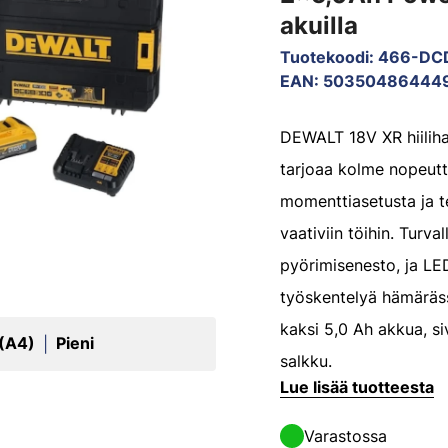
akuilla
Tuotekoodi
:
466-D
EAN
:
50350486444
DEWALT 18V XR hiilih
tarjoaa kolme nopeutt
momenttiasetusta ja 
vaativiin töihin. Turval
pyörimisenesto, ja LE
työskentelyä hämärässä
kaksi 5,0 Ah akkua, s
 (A4)
Pieni
|
salkku.
Lue lisää tuotteesta
Varastossa