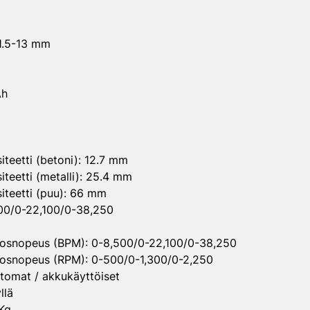
 1.5-13 mm
Ah
teetti (betoni): 12.7 mm
teetti (metalli): 25.4 mm
iteetti (puu): 66 mm
500/0-22,100/0-38,250
rosnopeus (BPM): 0-8,500/0-22,100/0-38,250
rosnopeus (RPM): 0-500/0-1,300/0-2,250
ttomat / akkukäyttöiset
llä
 Kg