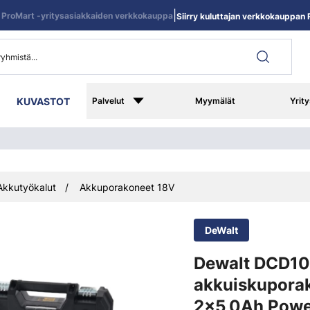
|
ProMart -yritysasiakkaiden verkkokauppa
Siirry kuluttajan verkkokauppan R
KUVASTOT
Palvelut
Myymälät
Yrity
Akkutyökalut
Akkuporakoneet 18V
DeWalt
Dewalt DCD1
akkuiskupora
2x5,0Ah Powe