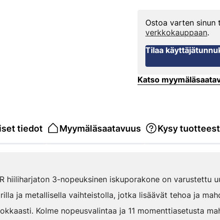
Ostoa varten sinun
verkkokauppaan
.
Tilaa käyttäjätunnu
Katso myymäläsaata
set tiedot
Myymäläsaatavuus
Kysy tuottees
hiiliharjaton 3-nopeuksinen iskuporakone on varustettu u
rilla ja metallisella vaihteistolla, jotka lisäävät tehoa ja ma
hokkaasti. Kolme nopeusvalintaa ja 11 momenttiasetusta mah