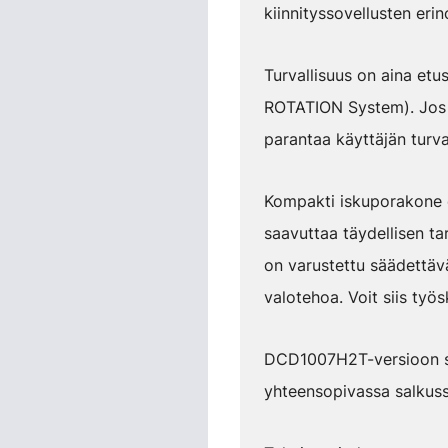
kiinnityssovellusten eri
Turvallisuus on aina etu
ROTATION System). Jos ty
parantaa käyttäjän turval
Kompakti iskuporakone e
saavuttaa täydellisen ta
on varustettu säädettäväl
valotehoa. Voit siis ty
DCD1007H2T-versioon si
yhteensopivassa salkuss