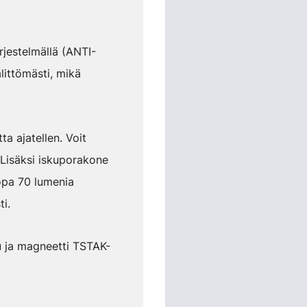
rjestelmällä (ANTI-
littömästi, mikä
a ajatellen. Voit
. Lisäksi iskuporakone
jopa 70 lumenia
i.
 ja magneetti TSTAK-