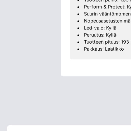
Perform & Protect: Ky
Suurin vääntömoment
Nopeusasetusten mää
Led-valo: Kyllä
Peruutus: Kyllä
Tuotteen pituus: 19
Pakkaus: Laatikko