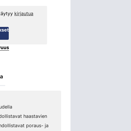
 täytyy
kirjautua
kset
vuus
ta
udella
hdollistavat haastavien
dollistavat poraus- ja