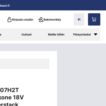
uuvi.fi
Kirjaudu sisään
Rekisteröidy
FI
s
Uutiset
Meille töihin
Yhteystiedot
007H2T
kone 18V
rstack