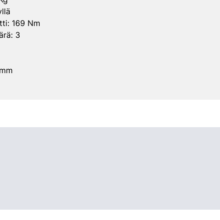
llä
ti: 169 Nm
rä: 3
3 mm