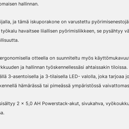
nomaisen hallinnan.
sijalla, ja tämä iskuporakone on varustettu pyörimisenestojä
ökalu havaitsee liiallisen pyörimisliikkeen, se pysähtyy vä
lisuutta.
rgonomisella otteella on suunniteltu myös käyttömukavuutt
rkkuuden ja hallinnan työskennellessäsi ahtaissakin tiloissa
lä 3-asentoisella ja 3-tilaisella LED- valolla, joka tarjoaa 
öskennellä hämärässä tai pimeässä ympäristössä vaivattomast
sältyy 2 x 5,0 AH Powerstack-akut, sivukahva, vyökoukku
a.