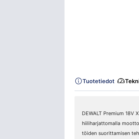
Tuotetiedot
Tekni
DEWALT Premium 18V XR 
hiiliharjattomalla mootto
töiden suorittamisen te