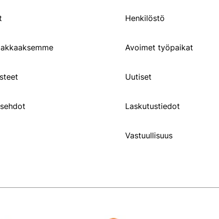
t
Henkilöstö
siakkaaksemme
Avoimet työpaikat
steet
Uutiset
usehdot
Laskutustiedot
Vastuullisuus