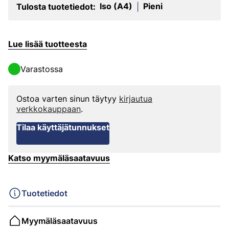
Iso (A4)
Pieni
Tulosta tuotetiedot:
|
Lue lisää tuotteesta
Varastossa
Ostoa varten sinun täytyy
kirjautua
verkkokauppaan
.
Tilaa käyttäjätunnukset
Katso myymäläsaatavuus
Tuotetiedot
Myymäläsaatavuus