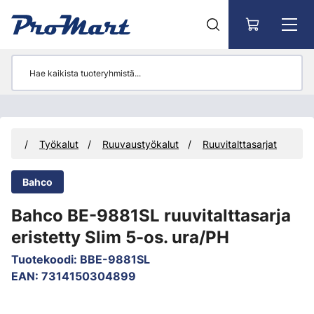
Siirry pääsisältöön
teet
Työkalut
Ruuvaustyökalut
Ruuvitalttasarjat
Bahco
Bahco BE-9881SL ruuvitalttasarja
eristetty Slim 5-os. ura/PH
Tuotekoodi
:
BBE-9881SL
EAN
:
7314150304899
Ohita kuvat