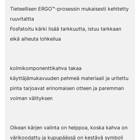
Tieteellisen ERGO™-prosessin mukaisesti kehitetty
ruuvitaltta
Fosfatoitu kärki lisää tarkkuutta, istuu tarkkaan
eikä aiheuta lohkeilua
kolmikomponenttikahva takaa
käyttäjämukavuuden pehmeä materiaali ja uritettu
pinta tarjoavat erinomaisen otteen ja paremman
voiman välityksen
Oikean kärjen valinta on helppoa, koska kahva on
värikoodattu ja kupupäässä on kestävä symboli